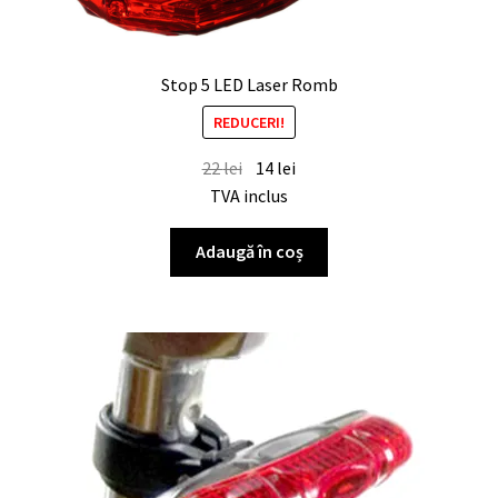
Stop 5 LED Laser Romb
REDUCERI!
22
lei
14
lei
TVA inclus
Adaugă în coș