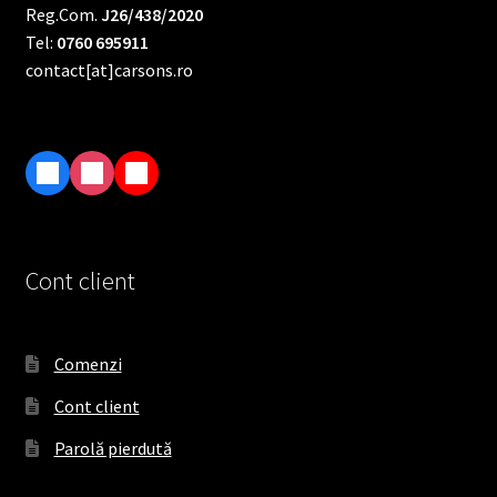
Reg.Com.
J26/438/2020
Tel:
0760 695911
contact[at]carsons.ro
F
I
T
a
n
i
c
s
k
e
t
T
Cont client
b
a
o
o
g
k
o
r
Comenzi
k
a
Cont client
m
Parolă pierdută