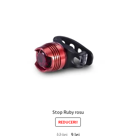
Stop Ruby rosu
REDUCERI!
12
lei
9
lei