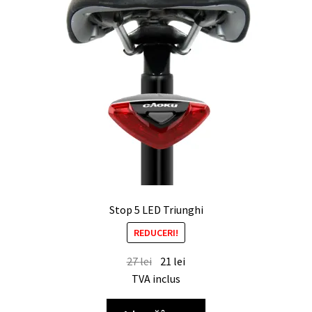
Stop 5 LED Triunghi
REDUCERI!
27
lei
21
lei
TVA inclus