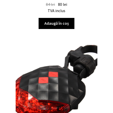
84
lei
80
lei
TVA inclus
Adaugă în coș