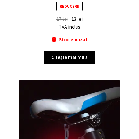
REDUCERI!
17
lei
13
lei
TVA inclus
Stoc epuizat
Citește mai mult