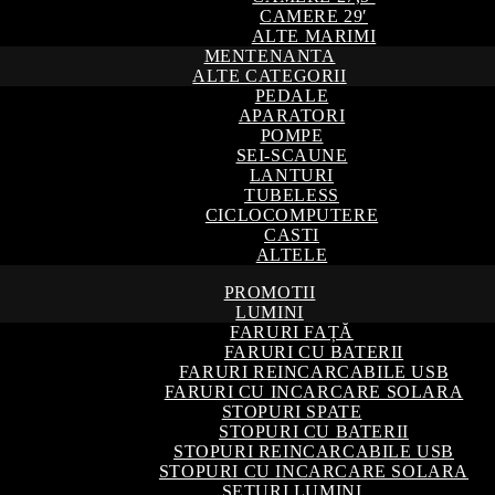
CAMERE 29′
ALTE MARIMI
MENTENANTA
ALTE CATEGORII
PEDALE
APARATORI
POMPE
SEI-SCAUNE
LANTURI
TUBELESS
CICLOCOMPUTERE
CASTI
ALTELE
PROMOTII
LUMINI
FARURI FAȚĂ
FARURI CU BATERII
FARURI REINCARCABILE USB
FARURI CU INCARCARE SOLARA
STOPURI SPATE
STOPURI CU BATERII
STOPURI REINCARCABILE USB
STOPURI CU INCARCARE SOLARA
SETURI LUMINI