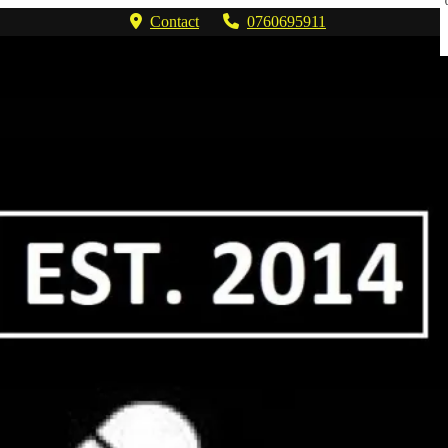
Contact
0760695911