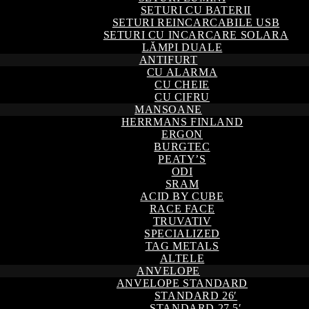
SETURI CU BATERII
SETURI REINCARCABILE USB
SETURI CU INCARCARE SOLARA
LĂMPI DUALE
ANTIFURT
CU ALARMA
CU CHEIE
CU CIFRU
MANSOANE
HERRMANS FINLAND
ERGON
BURGTEC
PEATY’S
ODI
SRAM
ACID BY CUBE
RACE FACE
TRUVATIV
SPECIALIZED
TAG METALS
ALTELE
ANVELOPE
ANVELOPE STANDARD
STANDARD 26′
STANDARD 27,5′