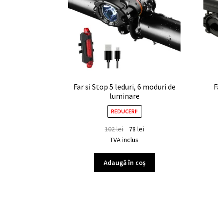
Far si Stop 5 leduri, 6 moduri de
F
luminare
REDUCERI!
102
lei
78
lei
TVA inclus
Adaugă în coș