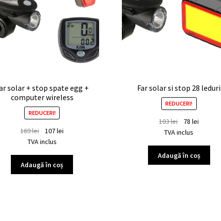
ar solar + stop spate egg +
Far solar si stop 28 leduri
computer wireless
REDUCERI!
REDUCERI!
103
lei
78
lei
169
lei
107
lei
TVA inclus
TVA inclus
Adaugă în coș
Adaugă în coș