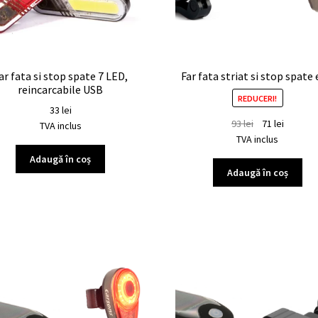
ar fata si stop spate 7 LED,
Far fata striat si stop spate
reincarcabile USB
REDUCERI!
33
lei
93
lei
71
lei
TVA inclus
TVA inclus
Adaugă în coș
Adaugă în coș