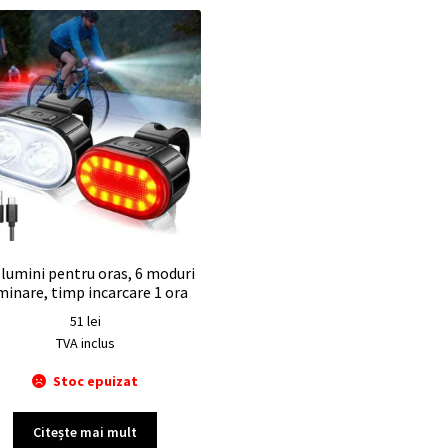
 lumini pentru oras, 6 moduri
minare, timp incarcare 1 ora
51
lei
TVA inclus
Stoc epuizat
Citește mai mult