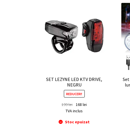
SET LEZYNE LED KTV DRIVE,
Set
NEGRU
lu
REDUCERI!
199
lei
168
lei
TVA inclus
Stoc epuizat