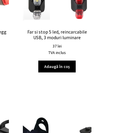
 egg
Far si stop 5 led, reincarcabile
USB, 3 moduri luminare
37
lei
TVA inclus
Adaugă în coș