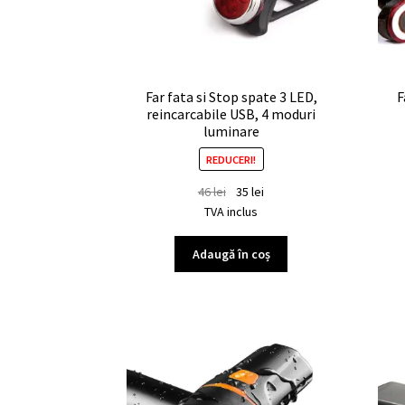
Far fata si Stop spate 3 LED,
F
reincarcabile USB, 4 moduri
luminare
REDUCERI!
46
lei
35
lei
TVA inclus
Adaugă în coș