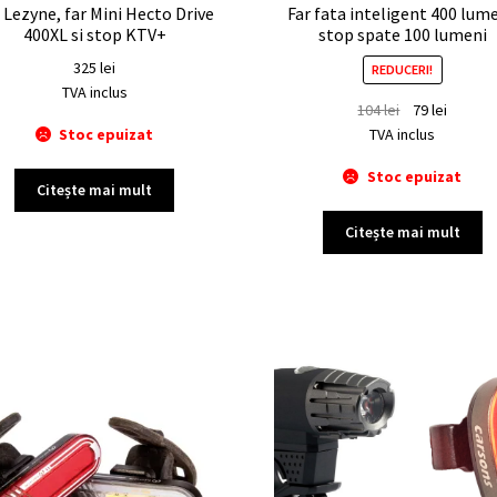
 Lezyne, far Mini Hecto Drive
Far fata inteligent 400 lume
400XL si stop KTV+
stop spate 100 lumeni
325
lei
REDUCERI!
TVA inclus
104
lei
79
lei
Stoc epuizat
TVA inclus
Stoc epuizat
Citește mai mult
Citește mai mult