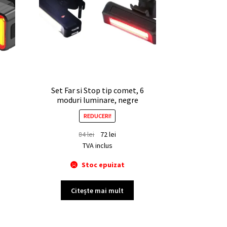
Set Far si Stop tip comet, 6
moduri luminare, negre
REDUCERI!
84
lei
72
lei
TVA inclus
Stoc epuizat
Citește mai mult