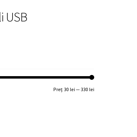
li USB
Preț
Preț
Preț:
30 lei
—
330 lei
minim
maxim