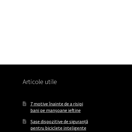
Articole utile
7 motive înainte de a risipi
bani pe manșoane ieftine
Șase dispozitive de siguranță
pentru biciclete inteligente