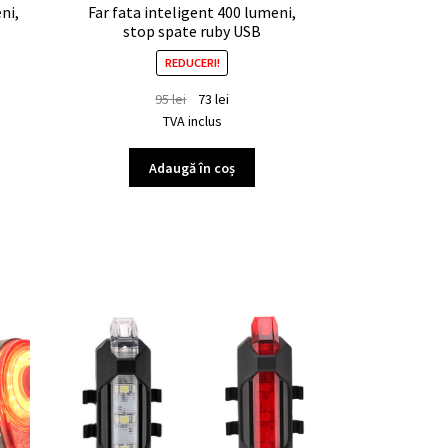
ni,
Far fata inteligent 400 lumeni,
stop spate ruby USB
REDUCERI!
95
lei
73
lei
TVA inclus
Adaugă în coș