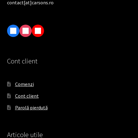
contact[at]carsons.ro
F
I
T
a
n
i
c
s
k
e
t
T
Cont client
b
a
o
o
g
k
o
r
Comenzi
k
a
Cont client
m
Parolă pierdută
Articole utile