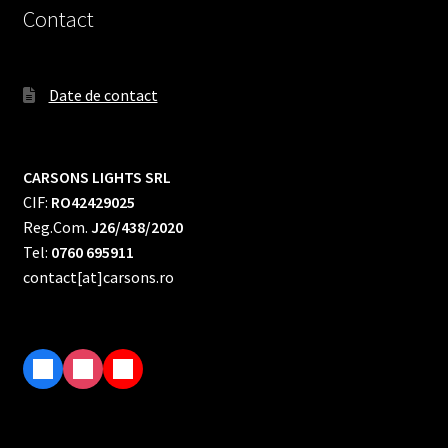
Contact
Date de contact
CARSONS LIGHTS SRL
CIF:
RO42429025
Reg.Com.
J26/438/2020
Tel:
0760 695911
contact[at]carsons.ro
F
I
T
a
n
i
c
s
k