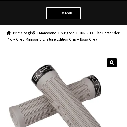
Meniu
PROMOTII
Prima pagină
Mansoane
burgtec
BURGTEC The Bartender
Pro – Greg Minnaar Signature Edition Grip – Nasa Grey
Extinde
LUMINI
meniul
copil
Extinde
ANTIFURT
meniul
🔍
copil
Extinde
MANSOANE
meniul
copil
Extinde
ANVELOPE
meniul
copil
MENTENANTA
Extinde
ALTE CATEGORII