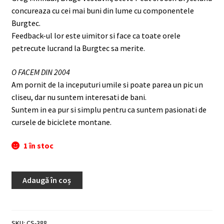
concureaza cu cei mai buni din lume cu componentele
Burgtec.
Feedback-ul lor este uimitor si face ca toate orele
petrecute lucrand la Burgtec sa merite.
O FACEM DIN 2004
Am pornit de la inceputuri umile si poate parea un pic un
cliseu, dar nu suntem interesati de bani.
Suntem in ea pur si simplu pentru ca suntem pasionati de
cursele de biciclete montane.
1 în stoc
Adaugă în coș
SKU:
CS-388