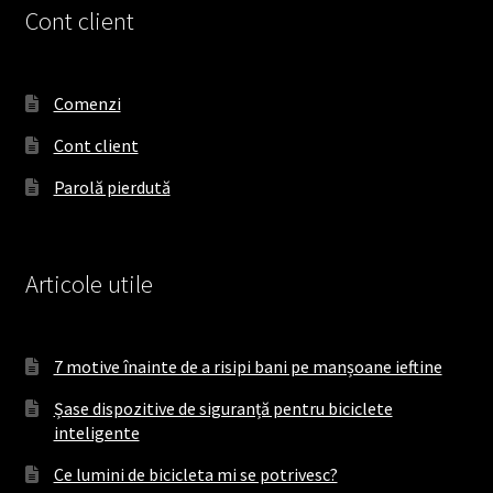
e
t
T
Cont client
b
a
o
o
g
k
o
r
Comenzi
k
a
Cont client
m
Parolă pierdută
Articole utile
7 motive înainte de a risipi bani pe manșoane ieftine
Șase dispozitive de siguranță pentru biciclete
inteligente
Ce lumini de bicicleta mi se potrivesc?