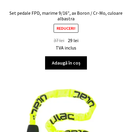
Set pedale FPD, marime 9/16″, ax Boron / Cr-Mo, culoare
albastra
REDUCERI!
37
lei
29
lei
TVA inclus
Adaugă în coș