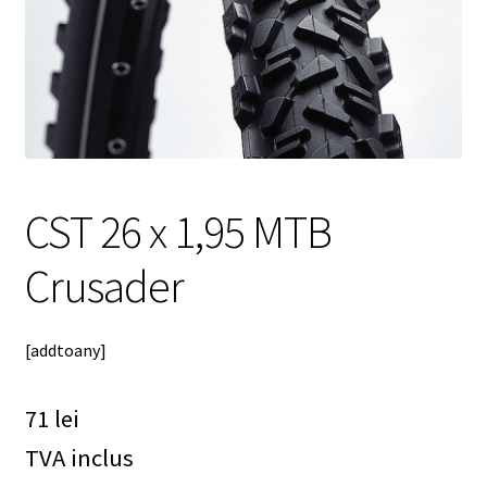
meniul
copil
CST 26 x 1,95 MTB
Crusader
[addtoany]
71
lei
TVA inclus