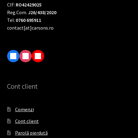
CIF:
RO42429025
Reg.Com.
J26/438/2020
Tel:
0760 695911
contact[at]carsons.ro
F
I
T
a
n
i
c
s
k
e
t
T
Cont client
b
a
o
o
g
k
o
r
Comenzi
k
a
Cont client
m
Parolă pierdută