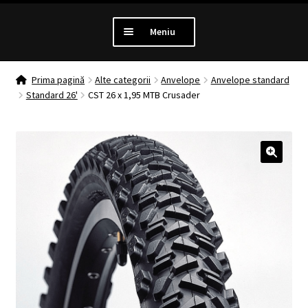
Meniu
PROMOTII
Prima pagină
Alte categorii
Anvelope
Anvelope standard
Standard 26'
CST 26 x 1,95 MTB Crusader
Extinde
LUMINI
meniul
copil
Extinde
ANTIFURT
meniul
🔍
copil
Extinde
MANSOANE
meniul
copil
Extinde
ANVELOPE
meniul
copil
MENTENANTA
Extinde
ALTE CATEGORII