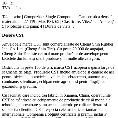
104
lei
TVA inclus
Talon: wire | Compoziție: Single Compound | Caraceristica densității
materialului: 27 TPI | Max PSI: 65 | Clasificare: Viteză: 2 | Aderență:
5 | Protecție anti-pană: 4 | Durată de viață: 3
Despre CST
Anvelopele marca CST sunt comercializate de Cheng Shin Rubber
Ind. Co. Ltd. (Cheng Shin Tire). Cu peste 20.000 de angajați,
Cheng Shin Tire este cel mai mare producător de anvelope pentru
biciclete din lume și oferă produse și în multe alte categorii.
Distribuită în peste 150 de țări, marca CST acoperă o gamă largă de
segmente de piață. Produsele CST includ anvelope și camere de aer
pentru biciclete, motociclete, vehicule todo-terreno, autoturisme,
camioane, stivuitoare, echipamente agricole și pentru îngrijirea
gazonului și grădinii.
Cu facilități care includ trei fabrici în Xiamen, China, operațiunile
CST se mândresc cu echipamente de producție de clasă mondială,
tehnologie inovatoare și un accent puternic pe calitate, livrare și
satisfacția clienților. CST respectă cele mai stricte standarde
internaționale. Compania a obținut certificate și premii, inclusiv