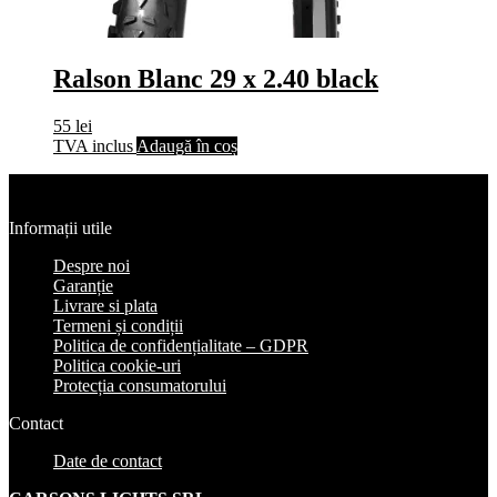
Ralson Blanc 29 x 2.40 black
55
lei
TVA inclus
Adaugă în coș
Informații utile
Despre noi
Garanție
Livrare si plata
Termeni și condiții
Politica de confidențialitate – GDPR
Politica cookie-uri
Protecția consumatorului
Contact
Date de contact