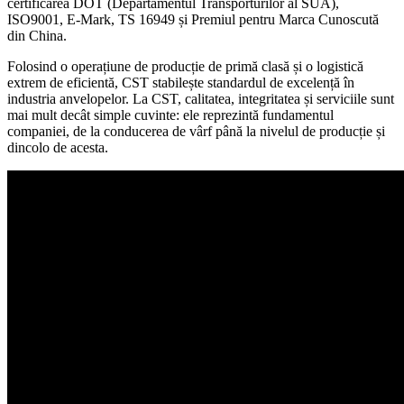
certificarea DOT (Departamentul Transporturilor al SUA),
ISO9001, E-Mark, TS 16949 și Premiul pentru Marca Cunoscută
din China.
Folosind o operațiune de producție de primă clasă și o logistică
extrem de eficientă, CST stabilește standardul de excelență în
industria anvelopelor. La CST, calitatea, integritatea și serviciile sunt
mai mult decât simple cuvinte: ele reprezintă fundamentul
companiei, de la conducerea de vârf până la nivelul de producție și
dincolo de acesta.