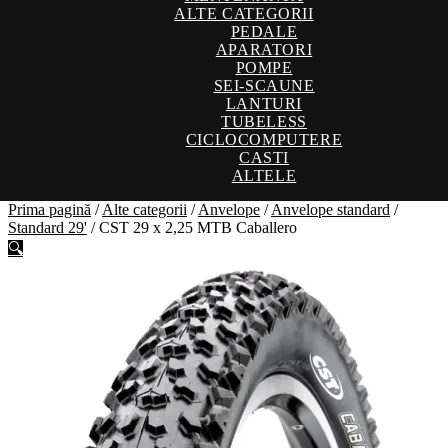
ALTE CATEGORII
PEDALE
APARATORI
POMPE
SEI-SCAUNE
LANTURI
TUBELESS
CICLOCOMPUTERE
CASTI
ALTELE
Prima pagină
/
Alte categorii
/
Anvelope
/
Anvelope standard
/
Standard 29'
/
CST 29 x 2,25 MTB Caballero
🔍