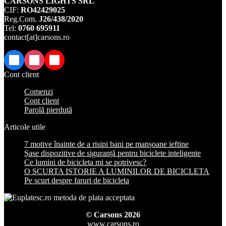
CARSONS LIGHTS SRL
CIF:
RO42429025
Reg.Com.
J26/438/2020
Tel:
0760 695911
contact[at]carsons.ro
Facebook
Instagram
TikTok
Cont client
Comenzi
Cont client
Parolă pierdută
Articole utile
7 motive înainte de a risipi bani pe manșoane ieftine
Șase dispozitive de siguranță pentru biciclete inteligente
Ce lumini de bicicleta mi se potrivesc?
O SCURTA ISTORIE A LUMINILOR DE BICICLETA
Pe scurt despre faruri de bicicleta
© Carsons 2026
www.carsons.ro