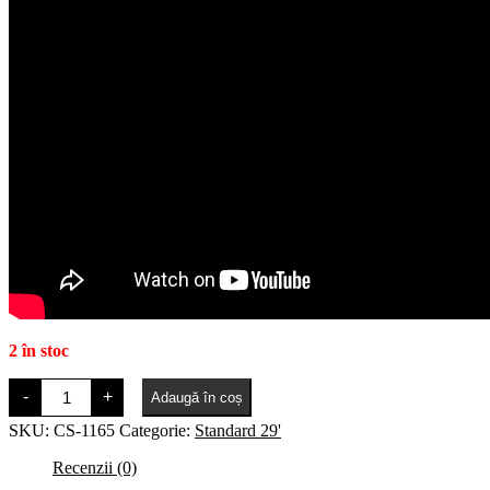
2 în stoc
Cantitate
-
+
Adaugă în coș
CST
29
SKU:
CS-1165
Categorie:
Standard 29'
x
2,25
Recenzii (0)
MTB