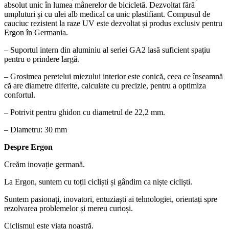
absolut unic în lumea mânerelor de bicicletă. Dezvoltat fără
umpluturi și cu ulei alb medical ca unic plastifiant. Compusul de
cauciuc rezistent la raze UV este dezvoltat și produs exclusiv pentru
Ergon în Germania.
– Suportul intern din aluminiu al seriei GA2 lasă suficient spațiu
pentru o prindere largă.
– Grosimea peretelui miezului interior este conică, ceea ce înseamnă
că are diametre diferite, calculate cu precizie, pentru a optimiza
confortul.
– Potrivit pentru ghidon cu diametrul de 22,2 mm.
– Diametru: 30 mm
Despre Ergon
Creăm inovație germană.
La Ergon, suntem cu toții cicliști și gândim ca niște cicliști.
Suntem pasionați, inovatori, entuziaști ai tehnologiei, orientați spre
rezolvarea problemelor și mereu curioși.
Ciclismul este viața noastră.