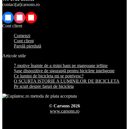
contact[at]carsons.ro
Facebook
Instagram
TikTok
Cont client
Comenzi
Cont client
Parolă pierdută
Articole utile
7 motive înainte de a risipi bani pe manșoane ieftine
Șase dispozitive de siguranță pentru biciclete inteligente
Ce lumini de bicicleta mi se potrivesc?
O SCURTA ISTORIE A LUMINILOR DE BICICLETA
Pe scurt despre faruri de bicicleta
© Carsons 2026
www.carsons.ro