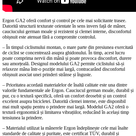
Ergon GA2 oferă confort și control pe cele mai solicitante trasee.
Datorită structurii texturate orientate în sens invers față de mâner,
cauciucului german moale și rezistent și clemei interne, disconfortul
obișnuit este atenuat fără a compromite controlul.
– În timpul ciclismului montan, o mare parte din presiunea exercitată
de ciclist se concentrează asupra ghidonului. În timp, acest lucru
poate comprima nervii din mână și poate provoca disconfort, durere
sau amorțeală. Designul modelului GA2 permite ciclistului să-și
relaxeze mâna într-o poziție mai largă, contracarând disconfortul
obișnuit asociat unei prinderi strânse și înguste.
– Prioritatea acordată materialelor de înaltă calitate este una dintre
valorile fundamentale ale Ergon. Cauciucul german moale, durabil și
pur, cu o textură specifică, oferă un confort deosebit și un control
excelent asupra bicicletei. Datorită clemei interne, este disponibil
mai mult spațiu pentru o prindere mai largă. Modelul GA2 oferă o
textură ergonomică și limitarea vibrațiilor, reducând în același timp
tensiunea la prindere.
– Materialul utilizat la mânerele Ergon îndeplinește cele mai înalte
standarde de calitate și puritate, este certificat TÜV, durabil și