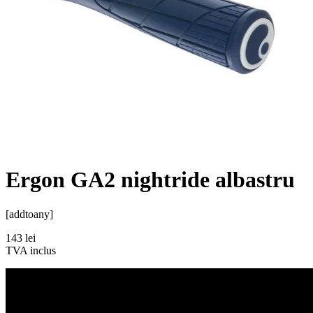
Ergon GA2 nightride albastru
[addtoany]
143
lei
TVA inclus