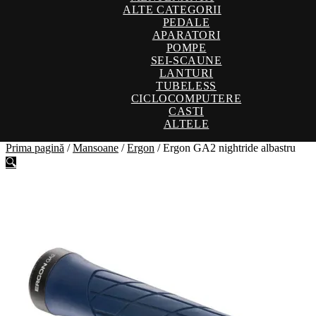
ALTE CATEGORII
PEDALE
APARATORI
POMPE
SEI-SCAUNE
LANTURI
TUBELESS
CICLOCOMPUTERE
CASTI
ALTELE
Prima pagină
/
Mansoane
/
Ergon
/
Ergon GA2 nightride albastru
🔍