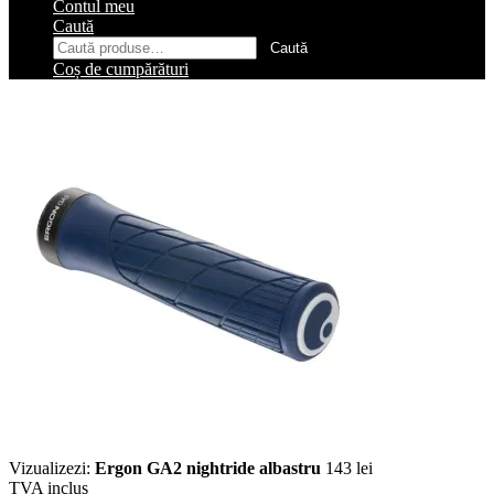
Contul meu
Caută
Caută
Caută
după:
Coș de cumpărături
Vizualizezi:
Ergon GA2 nightride albastru
143
lei
TVA inclus