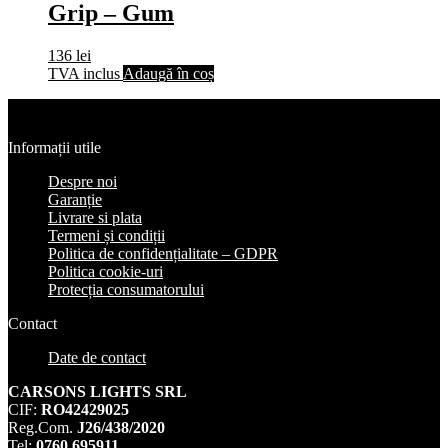
Grip – Gum
136
lei
TVA inclus
Adaugă în coș
Informații utile
Despre noi
Garanție
Livrare si plata
Termeni și condiții
Politica de confidențialitate – GDPR
Politica cookie-uri
Protecția consumatorului
Contact
Date de contact
CARSONS LIGHTS SRL
CIF:
RO42429025
Reg.Com.
J26/438/2020
Tel:
0760 695911