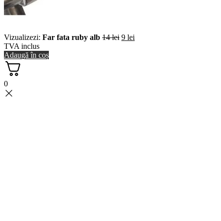
Vizualizezi:
Far fata ruby alb
14
lei
9
lei
TVA inclus
Adaugă în coș
0