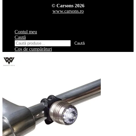
© Carsons 2026
www.carsons.ro
Contul meu
Caută
Caută
Caută
după:
Coș de cumpărături