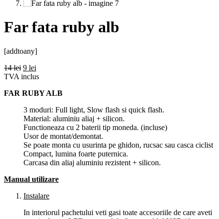
Far fata ruby alb
[addtoany]
14
lei
9
lei
TVA inclus
FAR RUBY ALB
3 moduri: Full light, Slow flash si quick flash.
Material: aluminiu aliaj + silicon.
Functioneaza cu 2 baterii tip moneda. (incluse)
Usor de montat/demontat.
Se poate monta cu usurinta pe ghidon, rucsac sau casca ciclist
Compact, lumina foarte puternica.
Carcasa din aliaj aluminiu rezistent + silicon.
Manual utilizare
Instalare
In interiorul pachetului veti gasi toate accesoriile de care aveti