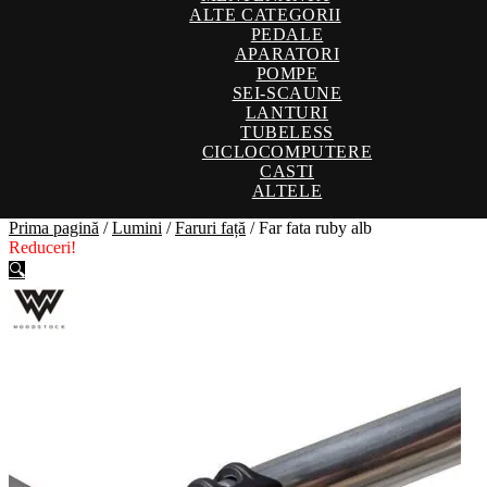
ALTE CATEGORII
PEDALE
APARATORI
POMPE
SEI-SCAUNE
LANTURI
TUBELESS
CICLOCOMPUTERE
CASTI
ALTELE
Prima pagină
/
Lumini
/
Faruri față
/
Far fata ruby alb
Reduceri!
🔍