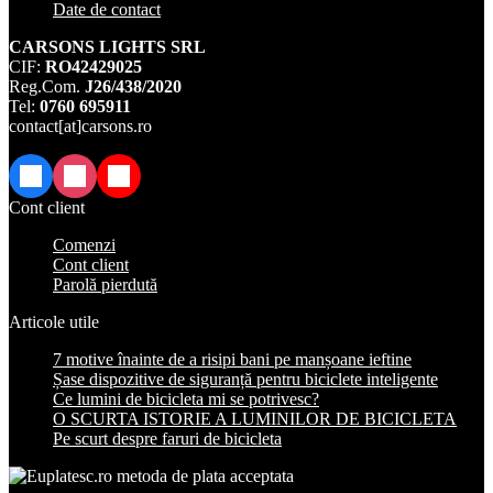
Date de contact
CARSONS LIGHTS SRL
CIF:
RO42429025
Reg.Com.
J26/438/2020
Tel:
0760 695911
contact[at]carsons.ro
Facebook
Instagram
TikTok
Cont client
Comenzi
Cont client
Parolă pierdută
Articole utile
7 motive înainte de a risipi bani pe manșoane ieftine
Șase dispozitive de siguranță pentru biciclete inteligente
Ce lumini de bicicleta mi se potrivesc?
O SCURTA ISTORIE A LUMINILOR DE BICICLETA
Pe scurt despre faruri de bicicleta