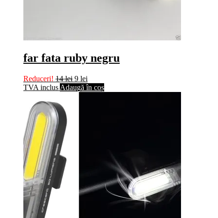
far fata ruby negru
Reduceri!
14
lei
9
lei
TVA inclus
Adaugă în coș