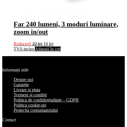
Far 240 lumeni, 3 moduri luminare,
zoom in/out
Reduceri!
22
lei
10
lei
TVA inclus
Adaugă în coș
Informații utile
Despre noi
Garanție
Livrare si plata
Termeni și condiții
Politica de confidențialitate – GDPR
Politica cookie-uri
Protecția consumatorului
Contact