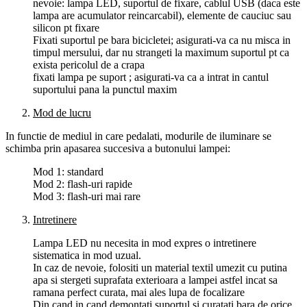
nevoie: lampa LED, suportul de fixare, cablul USB (daca este
lampa are acumulator reincarcabil), elemente de cauciuc sau
silicon pt fixare
Fixati suportul pe bara bicicletei; asigurati-va ca nu misca in
timpul mersului, dar nu strangeti la maximum suportul pt ca
exista pericolul de a crapa
fixati lampa pe suport ; asigurati-va ca a intrat in cantul
suportului pana la punctul maxim
Mod de lucru
In functie de mediul in care pedalati, modurile de iluminare se
schimba prin apasarea succesiva a butonului lampei:
Mod 1: standard
Mod 2: flash-uri rapide
Mod 3: flash-uri mai rare
Intretinere
Lampa LED nu necesita in mod expres o intretinere
sistematica in mod uzual.
In caz de nevoie, folositi un material textil umezit cu putina
apa si stergeti suprafata exterioara a lampei astfel incat sa
ramana perfect curata, mai ales lupa de focalizare
Din cand in cand demontati suportul si curatati bara de orice