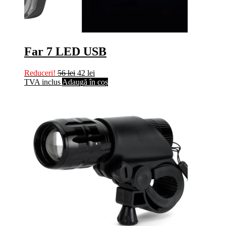
Far 7 LED USB
Reduceri!
56
lei
42
lei
TVA inclus
Adaugă în coș