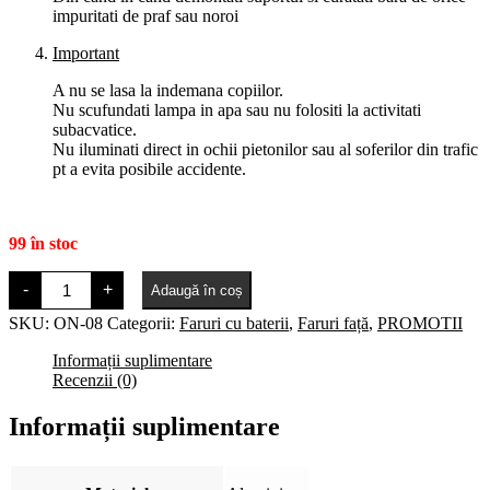
impuritati de praf sau noroi
Important
A nu se lasa la indemana copiilor.
Nu scufundati lampa in apa sau nu folositi la activitati
subacvatice.
Nu iluminati direct in ochii pietonilor sau al soferilor din trafic
pt a evita posibile accidente.
99 în stoc
Cantitate
-
+
Adaugă în coș
Far
fata
SKU:
ON-08
Categorii:
Faruri cu baterii
,
Faruri față
,
PROMOTII
ruby
alb
Informații suplimentare
Recenzii (0)
Informații suplimentare