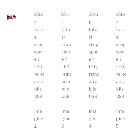
meniul
copil