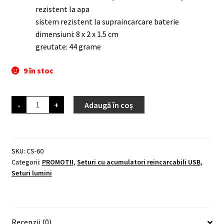
rezistent la apa
sistem rezistent la supraincarcare baterie
dimensiuni: 8 x 2 x 1.5 cm
greutate: 44 grame
9 în stoc
Cantitate
-
+
Adaugă în coș
Far
fata
si
stop
spate
7
SKU:
CS-60
LED,
Categorii:
PROMOTII
,
Seturi cu acumulatori reincarcabili USB
,
reincarcabile
USB
Seturi lumini
Recenzii (0)