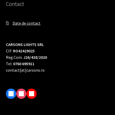
Contact
Date de contact
CARSONS LIGHTS SRL
CIF:
RO42429025
Reg.Com.
J26/438/2020
Tel:
0760 695911
contact[at]carsons.ro
F
I
T
a
n
i
c
s
k