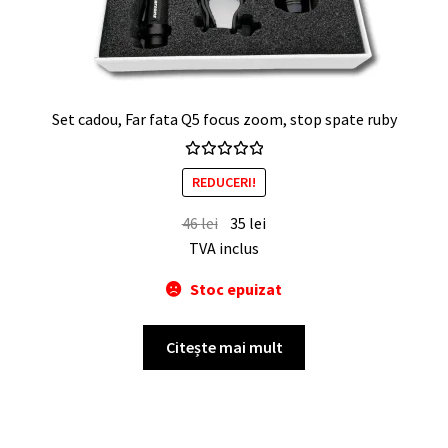
Set cadou, Far fata Q5 focus zoom, stop spate ruby
Evaluat
REDUCERI!
la
5.00
din 5
46
lei
35
lei
TVA inclus
Stoc epuizat
Citește mai mult