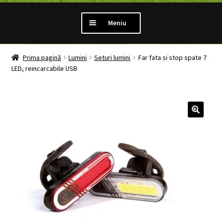
Meniu
PROMOTII
Prima pagină
Lumini
Seturi lumini
Far fata si stop spate 7
LED, reincarcabile USB
Extinde
LUMINI
meniul
copil
Extinde
ANTIFURT
meniul
copil
Extinde
MANSOANE
meniul
copil
Extinde
ANVELOPE
meniul
copil
MENTENANTA
Extinde
ALTE CATEGORII