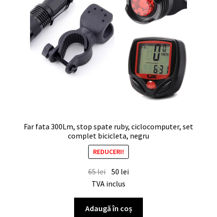
Far fata 300Lm, stop spate ruby, ciclocomputer, set
complet bicicleta, negru
REDUCERI!
65
lei
50
lei
TVA inclus
Adaugă în coș