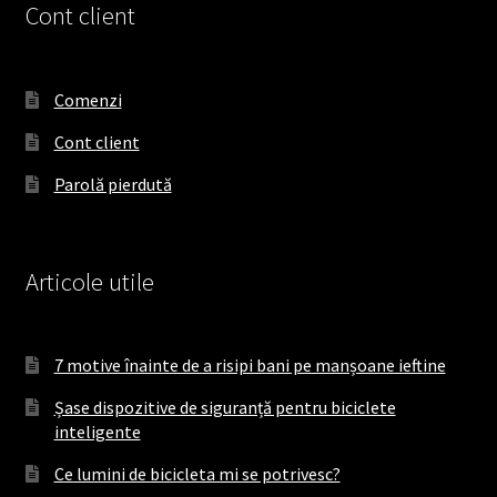
e
t
T
Cont client
b
a
o
o
g
k
o
r
Comenzi
k
a
Cont client
m
Parolă pierdută
Articole utile
7 motive înainte de a risipi bani pe manșoane ieftine
Șase dispozitive de siguranță pentru biciclete
inteligente
Ce lumini de bicicleta mi se potrivesc?