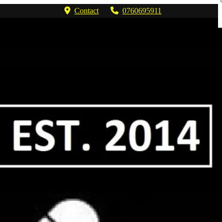
Contact
0760695911