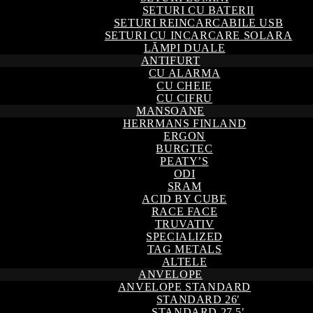
SETURI CU BATERII
SETURI REINCARCABILE USB
SETURI CU INCARCARE SOLARA
LĂMPI DUALE
ANTIFURT
CU ALARMA
CU CHEIE
CU CIFRU
MANSOANE
HERRMANS FINLAND
ERGON
BURGTEC
PEATY’S
ODI
SRAM
ACID BY CUBE
RACE FACE
TRUVATIV
SPECIALIZED
TAG METALS
ALTELE
ANVELOPE
ANVELOPE STANDARD
STANDARD 26′
STANDARD 27,5′