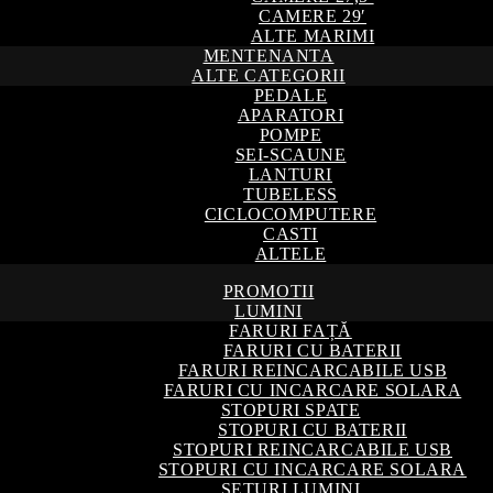
CAMERE 29′
ALTE MARIMI
MENTENANTA
ALTE CATEGORII
PEDALE
APARATORI
POMPE
SEI-SCAUNE
LANTURI
TUBELESS
CICLOCOMPUTERE
CASTI
ALTELE
PROMOTII
LUMINI
FARURI FAȚĂ
FARURI CU BATERII
FARURI REINCARCABILE USB
FARURI CU INCARCARE SOLARA
STOPURI SPATE
STOPURI CU BATERII
STOPURI REINCARCABILE USB
STOPURI CU INCARCARE SOLARA
SETURI LUMINI