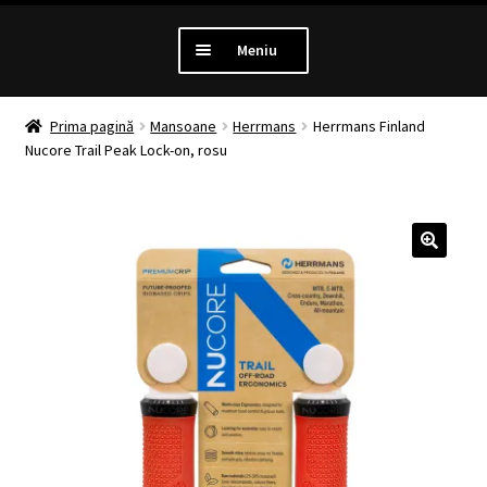
Meniu
PROMOTII
Prima pagină
Mansoane
Herrmans
Herrmans Finland
Nucore Trail Peak Lock-on, rosu
Extinde
LUMINI
meniul
copil
Extinde
ANTIFURT
meniul
copil
Extinde
MANSOANE
meniul
copil
Extinde
ANVELOPE
meniul
copil
MENTENANTA
Extinde
ALTE CATEGORII