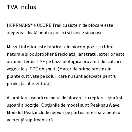
TVA inclus
HERRMANS® NUCORE Trail cu sistem de blocare este
alegerea ideală pentru poteci și trasee sinuoase.
Miezul interior este fabricat din biocompozit cu fibre
naturale și polipropilenă reciclată, iar stratul exterior este
un amestec de TPE pe bază biologică provenit din culturi
vegetale și TPE obișnuit. (Materiile prime provin din
plante cultivate pe soluri care nu sunt adecvate pentru
producția alimentară).
Asamblare ușoară cu inelul de blocare, cu reglare sigură și
ușoară a poziției. Opțiunile de model sunt Peak sau Wave.
Modelul Peak include nervuri pe partea inferioară pentru
aderență suplimentară.