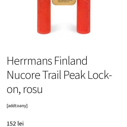
meniul
copil
Herrmans Finland
Nucore Trail Peak Lock-
on, rosu
[addtoany]
152
lei