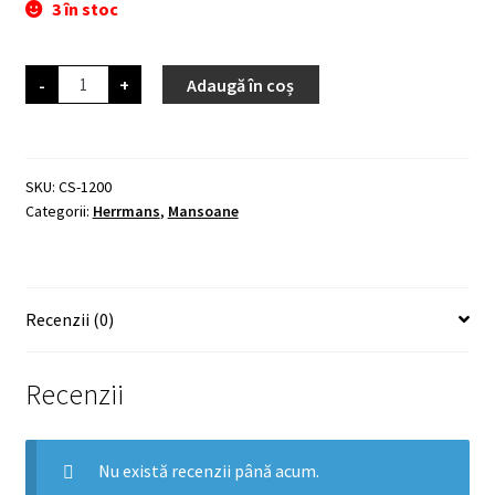
3 în stoc
Cantitate
-
+
Adaugă în coș
Herrmans
Finland
Nucore
Trail
Peak
Lock-
SKU:
CS-1200
on,
Categorii:
Herrmans
,
Mansoane
rosu
Recenzii (0)
Recenzii
Nu există recenzii până acum.