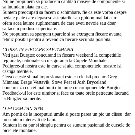
Nu ne propunem sa producem cantitati masive de componente si
sa inundam piata cu ele.
Suntem preocupati sa facem o schimbare, fie ca este vorba despre
pedale plate care depasesc asteptarile sau ghidon mai lat care
ofera acea latime suplimentara de care aveti nevoie sau doar
sa facem produse superioare.
Ne propunem sa spargem tiparele si sa extragem fiecare avantaj
tehnic posibil pentru a revendica fiecare secunda posibila.
CURSA IN FIECARE SAPTAMANA
Veti gasi Burgtec concurand in fiecare weekend la competitiile
regionale, nationale si cu siguranta la Cupele Mondiale.
Pedigree-ul nostru este in curse si aici componentele noastre isi
castiga meritele.
Ceea ce este si mai impresionant este ca ciclisti precum Greg
Minnaar, Brage Vestavik, Steve Peat si Josh Bryceland
concureaza cu cei mai buni din lume cu componentele Burgtec.
Feedback-ul lor este uimitor si face ca toate orele petrecute lucrand
la Burgtec sa merite.
O FACEM DIN 2004
Am pornit de la inceputuri umile si poate parea un pic un cliseu, dar
nu suntem interesati de bani.
Suntem in ea pur si simplu pentru ca suntem pasionati de cursele de
biciclete montane.