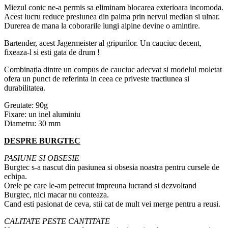
Miezul conic ne-a permis sa eliminam blocarea exterioara incomoda.
Acest lucru reduce presiunea din palma prin nervul median si ulnar.
Durerea de mana la coborarile lungi alpine devine o amintire.
Bartender, acest Jagermeister al gripurilor. Un cauciuc decent,
fixeaza-l si esti gata de drum !
Combinația dintre un compus de cauciuc adecvat si modelul moletat
ofera un punct de referinta in ceea ce priveste tractiunea si
durabilitatea.
Greutate: 90g
Fixare: un inel aluminiu
Diametru: 30 mm
DESPRE BURGTEC
PASIUNE SI OBSESIE
Burgtec s-a nascut din pasiunea si obsesia noastra pentru cursele de
echipa.
Orele pe care le-am petrecut impreuna lucrand si dezvoltand
Burgtec, nici macar nu conteaza.
Cand esti pasionat de ceva, stii cat de mult vei merge pentru a reusi.
CALITATE PESTE CANTITATE