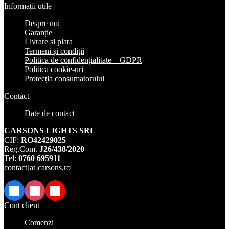
Informații utile
Despre noi
Garanție
Livrare si plata
Termeni și condiții
Politica de confidențialitate – GDPR
Politica cookie-uri
Protecția consumatorului
Contact
Date de contact
CARSONS LIGHTS SRL
CIF:
RO42429025
Reg.Com.
J26/438/2020
Tel:
0760 695911
contact[at]carsons.ro
Facebook
Instagram
TikTok
Cont client
Comenzi