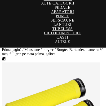
ALTE CATEGORII
PEDALE
APARATORI
POMPE
SEI-SCAUNE
LANTURI
TUBELESS
CICLOCOMPUTERE
CASTI
ALTELE
Prima pagină
/
Mansoane
/
burgtec
/
Burgtec Bartender, diametru 30
mm, full grip pe toata palma, galben
🔍