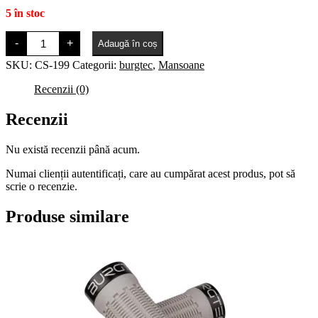
5 în stoc
Cantitate
-
+
Adaugă în coș
Burgtec
Bartender,
SKU:
CS-199
Categorii:
burgtec
,
Mansoane
diametru
30
Recenzii (0)
mm,
full
grip
Recenzii
pe
toata
Nu există recenzii până acum.
palma,
galben
Numai clienții autentificați, care au cumpărat acest produs, pot să
scrie o recenzie.
Produse similare