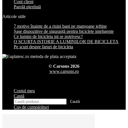
Cont client
Parolă pierdută
Articole utile
7 motive înainte de a risipi bani pe manșoane ieftine
Șase dispozitive de siguranță pentru biciclete inteligente
Ce lumini de bicicleta mi se potrivesc?
O SCURTA ISTORIE A LUMINILOR DE BICICLETA
Pe scurt despre faruri de bicicleta
© Carsons 2026
www.carsons.ro
Contul meu
Caută
Caută
Caută
după:
Coș de cumpărături