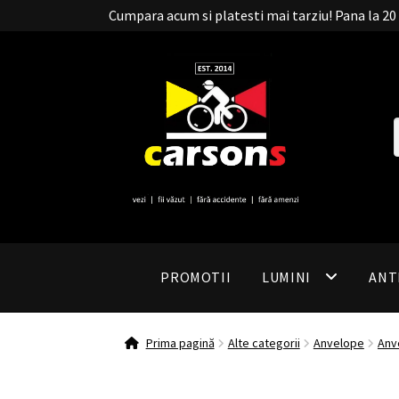
Cumpara acum si platesti mai tarziu! Pana la 
PROMOTII
LUMINI
ANT
Prima pagină
Alte categorii
Anvelope
Anv