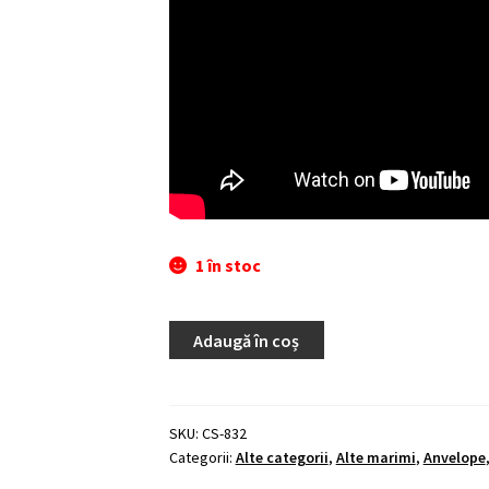
1 în stoc
Adaugă în coș
SKU:
CS-832
Categorii:
Alte categorii
,
Alte marimi
,
Anvelope