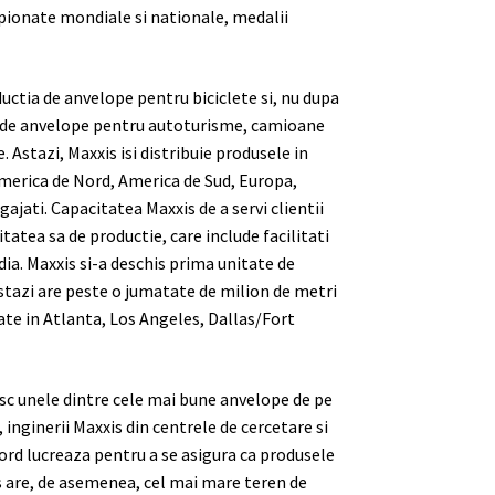
pionate mondiale si nationale, medalii
uctia de anvelope pentru biciclete si, nu dupa
clude anvelope pentru autoturisme, camioane
 Astazi, Maxxis isi distribuie produsele in
 America de Nord, America de Sud, Europa,
gajati. Capacitatea Maxxis de a servi clientii
itatea sa de productie, care include facilitati
ia. Maxxis si-a deschis prima unitate de
astazi are peste o jumatate de milion de metri
ate in Atlanta, Los Angeles, Dallas/Fort
esc unele dintre cele mai bune anvelope de pe
inginerii Maxxis din centrele de cercetare si
ord lucreaza pentru a se asigura ca produsele
 are, de asemenea, cel mai mare teren de