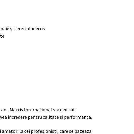
loaie și teren alunecos
ate
e ani, Maxxis International s-a dedicat
 avea incredere pentru calitate si performanta.
ii amatori la cei profesionisti, care se bazeaza