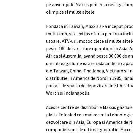
pe anvelopele Maxxis pentru a castiga cam
olimpice si multe altele.
Fondata in Taiwan, Maxxis si-a inceput prod
mult timp, si-a extins oferta pentru a in
usoare, ATV-uri, motociclete si multe altele.
peste 180 de tari si are operatiuni in Asia,
Africa si Australia, avand peste 30.000 de an
din intreaga lume isi are radacinile in capac
din Taiwan, China, Thailanda, Vietnam si Ind
distributie in America de Nord in 1985, iar 
patrati de spatiu de depozitare in SUA, situ
Worth si Indianapolis.
Aceste centre de distributie Maxxis gazdui
piata. Folosind cea mai recenta tehnologie, 
dezvoltare din Asia, Europa si America de N
companiei sunt de ultima generatie. Maxxis