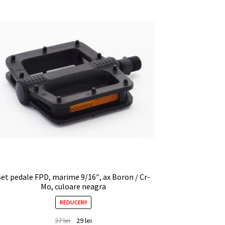
Set pedale FPD, marime 9/16″, ax Boron / Cr-
Mo, culoare neagra
REDUCERI!
37
lei
29
lei