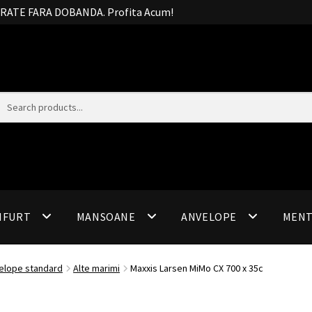
20 RATE FARA DOBANDA. Profita Acum!
IFURT
MANSOANE
ANVELOPE
MEN
elope standard
Alte marimi
Maxxis Larsen MiMo CX 700 x 35c