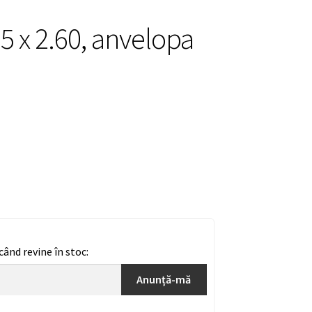
 x 2.60, anvelopa
ând revine în stoc:
Anunță-mă