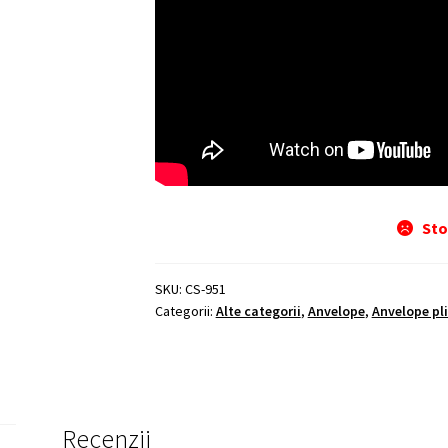
Sto
SKU:
CS-951
Categorii:
Alte categorii
,
Anvelope
,
Anvelope pli
Recenzii