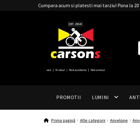
Cumpara acum si platesti mai tarziu! Pana la 
PROMOTII
LUMINI
ANT
Prima pagină
Alte categorii
Anvelope
Anv