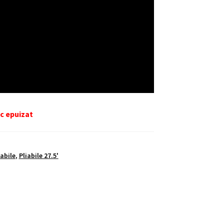
c epuizat
abile
,
Pliabile 27.5'