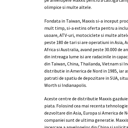
pe anvelopele Maxxis pentru a castiga cam
olimpice si multe altele.
Fondata in Taiwan, Maxxis si-a inceput prod
mult timp, si-a extins oferta pentru a in
usoare, ATV-uri, motociclete si multe altele.
peste 180 de tari si are operatiuni in Asia,
Africa si Australia, avand peste 30.000 de an
din intreaga lume isi are radacinile in capac
din Taiwan, China, Thailanda, Vietnam si Ind
distributie in America de Nord in 1985, iar 
patrati de spatiu de depozitare in SUA, situ
Worth si Indianapolis.
Aceste centre de distributie Maxxis gazdui
piata. Folosind cea mai recenta tehnologie, 
dezvoltare din Asia, Europa si America de N
companiei sunt de ultima generatie. Maxxis
incercare a anvelopelor din China si solicit