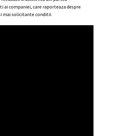
ti ai companiei, care raporteaza despre
 mai solicitante conditii.