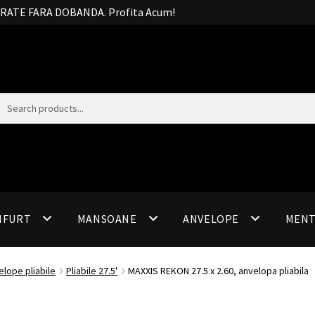
20 RATE FARA DOBANDA. Profita Acum!
IFURT
MANSOANE
ANVELOPE
MEN
elope pliabile
Pliabile 27.5'
MAXXIS REKON 27.5 x 2.60, anvelopa pliabila