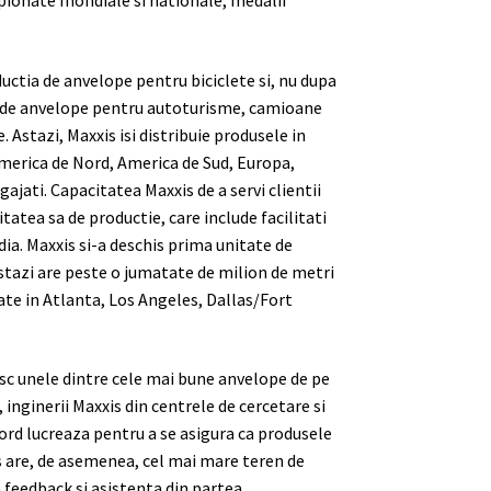
pionate mondiale si nationale, medalii
uctia de anvelope pentru biciclete si, nu dupa
clude anvelope pentru autoturisme, camioane
 Astazi, Maxxis isi distribuie produsele in
 America de Nord, America de Sud, Europa,
gajati. Capacitatea Maxxis de a servi clientii
itatea sa de productie, care include facilitati
ia. Maxxis si-a deschis prima unitate de
astazi are peste o jumatate de milion de metri
ate in Atlanta, Los Angeles, Dallas/Fort
esc unele dintre cele mai bune anvelope de pe
inginerii Maxxis din centrele de cercetare si
ord lucreaza pentru a se asigura ca produsele
 are, de asemenea, cel mai mare teren de
a feedback si asistenta din partea