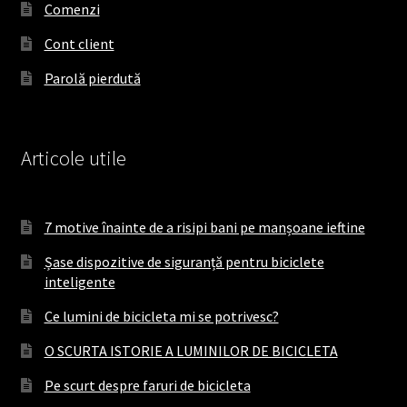
Comenzi
k
a
Cont client
m
Parolă pierdută
Articole utile
7 motive înainte de a risipi bani pe manșoane ieftine
Șase dispozitive de siguranță pentru biciclete
inteligente
Ce lumini de bicicleta mi se potrivesc?
O SCURTA ISTORIE A LUMINILOR DE BICICLETA
Pe scurt despre faruri de bicicleta