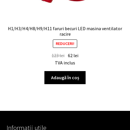
H1/H3/H4/H8/H9/H11 faruri becuri LED masina ventilator
racire
REDUCERI!
123
lei
62
lei
TVA inclus
Adaugă în coș
Informații utile