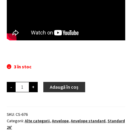
3 în stoc
Cantitate
-
+
Adaugă în coș
MAXXIS
TIRE
RANCHERO
26X2.00
SKU:
CS-676
Categorii:
Alte categorii
,
Anvelope
,
Anvelope standard
,
Standard
26'