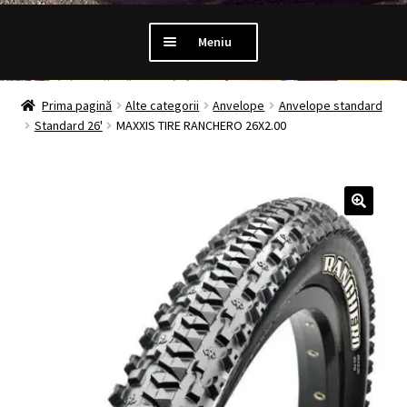
Meniu
PROMOTII
Prima pagină
Alte categorii
Anvelope
Anvelope standard
Standard 26'
MAXXIS TIRE RANCHERO 26X2.00
Extinde
LUMINI
meniul
copil
Extinde
ANTIFURT
meniul
copil
Extinde
MANSOANE
meniul
copil
Extinde
ANVELOPE
meniul
copil
MENTENANTA
Extinde
ALTE CATEGORII