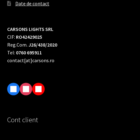
Date de contact
CARSONS LIGHTS SRL
CIF:
RO42429025
Reg.Com.
J26/438/2020
Tel:
0760 695911
contact[at]carsons.ro
F
I
T
a
n
i
c
s
k
e
t
T
Cont client
b
a
o
o
g
k
o
r