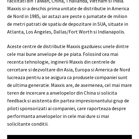
facilitati din Taiwan, China, Thailanda, Vietnam si India.
Maxxis si-a deschis prima unitate de distributie in America
de Nord in 1985, iar astazi are peste o jumatate de milion
de metri patrati de spatiu de depozitare in SUA, situate in
Atlanta, Los Angeles, Dallas/Fort Worth si Indianapolis.
Aceste centre de distributie Maxxis gazduiesc unele dintre
cele mai bune anvelope de pe piata. Folosind cea mai
recenta tehnologie, inginerii Maxxis din centrele de
cercetare si dezvoltare din Asia, Europa si America de Nord
lucreaza pentru a se asigura ca produsele companiei sunt
de ultima generatie. Maxxis are, de asemenea, cel mai mare
teren de incercare a anvelopelor din China si solicita
feedback si asistenta din partea impresionantului grup de
piloti sponsorizati ai companiei, care raporteaza despre
performanta anvelopelor in cele mai dure si mai
solicitante conditii.