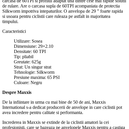
carcasa de 60TPI si profilul adaptat una dintre cele mai rapide solutii
de rulare. Are o carcasa supla de 60TPI acompaniata de protectia
Silkworm impotriva intepaturilor. O anvelopa de 29 ” foarte rapida
si usoara pentru ciclistii care ruleaza pe astfalt in majoritatea
timpului.
Caracteristici
Utilizare: Sosea
Dimensiune: 29×2.10
Densitate: 60 TPI
Tip: pliabil
Greutate: 625g
Strat: Un singur strat
Tehnologie: Silkworm
Presiune maxima: 65 PSI
Culoare: Negru
Despre Maxxis
De la infiintare in urma cu mai bine de 50 de ani, Maxxis
International s-a dedicat producerii de anvelope in care ciclistii pot
avea incredere pentru calitate si performanta.
Increderea in Maxxis se extinde de la ciclistii amatori la cei
profesionisti, care se bazeaza pe anvelopele Maxxis pentru a castiga