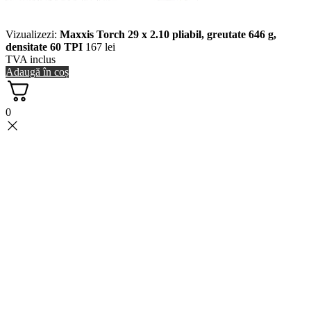
Vizualizezi:
Maxxis Torch 29 x 2.10 pliabil, greutate 646 g,
densitate 60 TPI
167
lei
TVA inclus
Adaugă în coș
0