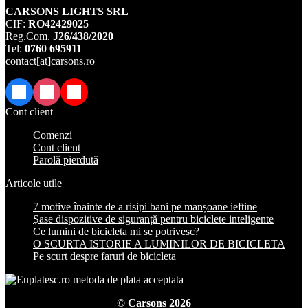
CARSONS LIGHTS SRL
CIF:
RO42429025
Reg.Com.
J26/438/2020
Tel:
0760 695911
contact[at]carsons.ro
Facebook
Instagram
TikTok
Cont client
Comenzi
Cont client
Parolă pierdută
Articole utile
7 motive înainte de a risipi bani pe manșoane ieftine
Șase dispozitive de siguranță pentru biciclete inteligente
Ce lumini de bicicleta mi se potrivesc?
O SCURTA ISTORIE A LUMINILOR DE BICICLETA
Pe scurt despre faruri de bicicleta
© Carsons 2026