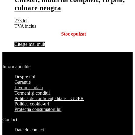
culoare neagra
273
lei
TVA inclus
Stoc epuizat
Citește mai mult
Informații utile
Despre noi
Garanție
Livrare si plata
Termeni și condiții
Politica de confidențialitate – GDPR
Politica cookie-uri
Protecția consumatorului
Contact
Date de contact