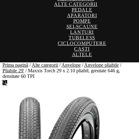
ALTE CATEGORII
PEDALE
APARATORI
POMPE
SEI-SCAUNE
LANTURI
TUBELESS
CICLOCOMPUTERE
CASTI
ALTELE
Prima pagină
/
Alte categorii
/
Anvelope
/
Anvelope pliabile
/
Pliabile 29'
/
Maxxis Torch 29 x 2.10 pliabil, greutate 646 g,
densitate 60 TPI
🔍