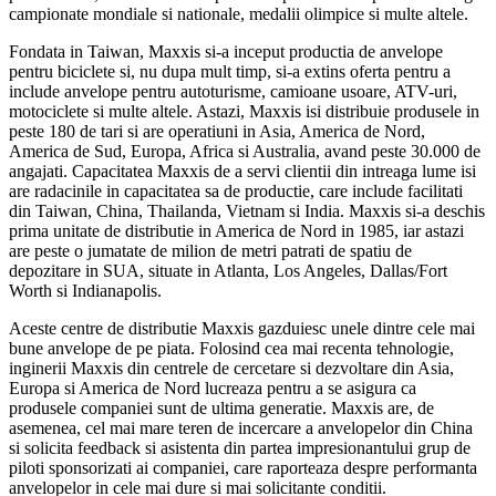
campionate mondiale si nationale, medalii olimpice si multe altele.
Fondata in Taiwan, Maxxis si-a inceput productia de anvelope
pentru biciclete si, nu dupa mult timp, si-a extins oferta pentru a
include anvelope pentru autoturisme, camioane usoare, ATV-uri,
motociclete si multe altele. Astazi, Maxxis isi distribuie produsele in
peste 180 de tari si are operatiuni in Asia, America de Nord,
America de Sud, Europa, Africa si Australia, avand peste 30.000 de
angajati. Capacitatea Maxxis de a servi clientii din intreaga lume isi
are radacinile in capacitatea sa de productie, care include facilitati
din Taiwan, China, Thailanda, Vietnam si India. Maxxis si-a deschis
prima unitate de distributie in America de Nord in 1985, iar astazi
are peste o jumatate de milion de metri patrati de spatiu de
depozitare in SUA, situate in Atlanta, Los Angeles, Dallas/Fort
Worth si Indianapolis.
Aceste centre de distributie Maxxis gazduiesc unele dintre cele mai
bune anvelope de pe piata. Folosind cea mai recenta tehnologie,
inginerii Maxxis din centrele de cercetare si dezvoltare din Asia,
Europa si America de Nord lucreaza pentru a se asigura ca
produsele companiei sunt de ultima generatie. Maxxis are, de
asemenea, cel mai mare teren de incercare a anvelopelor din China
si solicita feedback si asistenta din partea impresionantului grup de
piloti sponsorizati ai companiei, care raporteaza despre performanta
anvelopelor in cele mai dure si mai solicitante conditii.