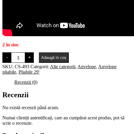
2 în stoc
Cantitate
-
+
Adaugă în coș
Maxxis
Torch
SKU:
CS-493
Categorii:
Alte categorii
,
Anvelope
,
Anvelope
29
pliabile
,
Pliabile 29'
x
2.10
Recenzii (0)
pliabil,
greutate
646
Recenzii
g,
densitate
60
Nu există recenzii până acum.
TPI
Numai clienții autentificați, care au cumpărat acest produs, pot să
scrie o recenzie.