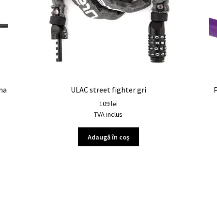
na
ULAC street fighter gri
P
109
lei
TVA inclus
Adaugă în coș