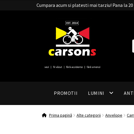
Cumpara acum si platesti mai tarziu! Pana la 
PROMOTII
LUMINI
ANT
Prima pagină
Alte categorii
Anvelope
Cam