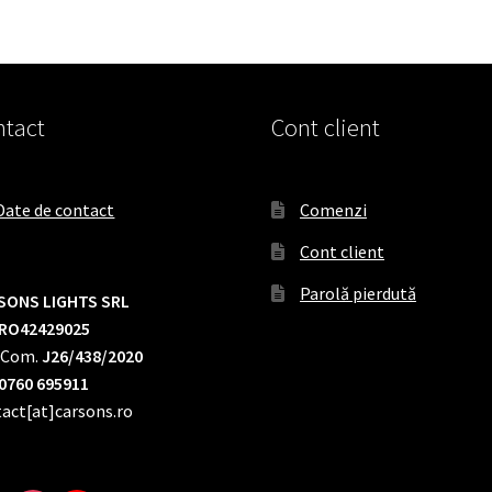
tact
Cont client
Date de contact
Comenzi
Cont client
Parolă pierdută
SONS LIGHTS SRL
RO42429025
.Com.
J26/438/2020
0760 695911
act[at]carsons.ro