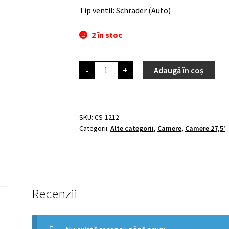
Tip ventil: Schrader (Auto)
2 în stoc
Cantitate
-
+
Adaugă în coș
MAXXIS
TUBE
WELTER
WEIGHT
27.5X2.00/3.00
AUTO-
SKU:
CS-1212
SV
Categorii:
Alte categorii
,
Camere
,
Camere 27,5'
Recenzii