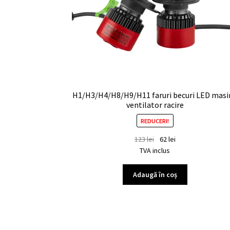
H1/H3/H4/H8/H9/H11 faruri becuri LED masi
ventilator racire
REDUCERI!
123
lei
62
lei
TVA inclus
Adaugă în coș