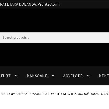
20 RATE FARA DOBANDA. Profita Acum!
IFURT
MANSOANE
ANVELOPE
MEN
ere
Camere 27,5'
MAXXIS TUBE WELTER WEIGHT 27.5X2.00/3.00 AUTO-SV