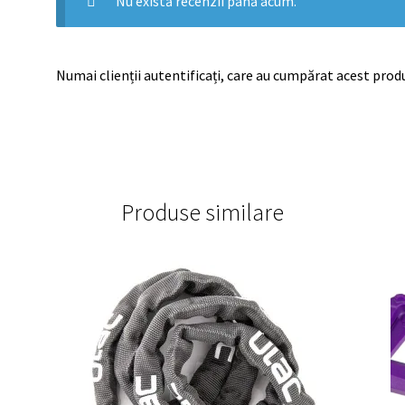
Nu există recenzii până acum.
Numai clienții autentificați, care au cumpărat acest produ
Produse similare