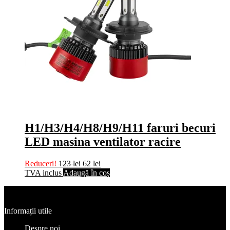
H1/H3/H4/H8/H9/H11 faruri becuri
LED masina ventilator racire
Reduceri!
123
lei
62
lei
TVA inclus
Adaugă în coș
Informații utile
Despre noi