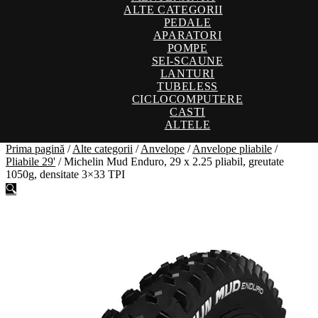
ALTE CATEGORII
PEDALE
APARATORI
POMPE
SEI-SCAUNE
LANTURI
TUBELESS
CICLOCOMPUTERE
CASTI
ALTELE
Prima pagină
/
Alte categorii
/
Anvelope
/
Anvelope pliabile
/
Pliabile 29'
/
Michelin Mud Enduro, 29 x 2.25 pliabil, greutate
1050g, densitate 3×33 TPI
🔍