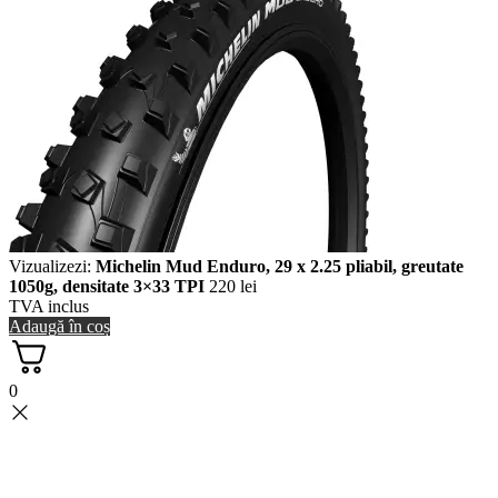
Vizualizezi:
Michelin Mud Enduro, 29 x 2.25 pliabil, greutate
1050g, densitate 3×33 TPI
220
lei
TVA inclus
Adaugă în coș
0