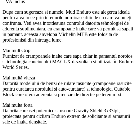
TVA inclus
Dupa cum sugereaza si numele, Mud Enduro este alegerea ideala
pentru a va trece prin terenurile noroioase dificile cu care va puteți
confrunta. Veti avea intotdeauna controlul datorita tehnologiei de
aderenta suplimentara, cu crampoane inalte care va permit sa sapati
in pamant, aceasta anvelopa Michelin MTB este folosita de
profesionisti din intreaga lume.
Mai mult Grip
Furnizat de crampoanele inalte care sapa chiar in pamantul noroios
si tehnologia cauciucului MAGI-X dezvoltata si utilizata în Enduro
World Series.
Mai multă viteza
Datorită modelului de benzi de rulare rasucite (crampoane rasucite
pentru curatarea noroiului si auto-curatare) si tehnologiei Cuttable
Block care ofera aderenta si precizie de directie pe teren mixt.
Mai multa forta
Datorita carcasei puternice si usoare Gravity Shield 3x33tpi,
proiectata pentru ciclism Enduro extrem de solicitante si armaturii
sale de inalta densitate.