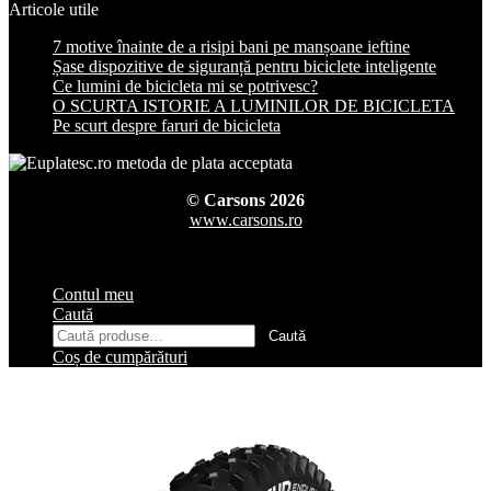
Articole utile
7 motive înainte de a risipi bani pe manșoane ieftine
Șase dispozitive de siguranță pentru biciclete inteligente
Ce lumini de bicicleta mi se potrivesc?
O SCURTA ISTORIE A LUMINILOR DE BICICLETA
Pe scurt despre faruri de bicicleta
© Carsons 2026
www.carsons.ro
Contul meu
Caută
Caută
Caută
după:
Coș de cumpărături