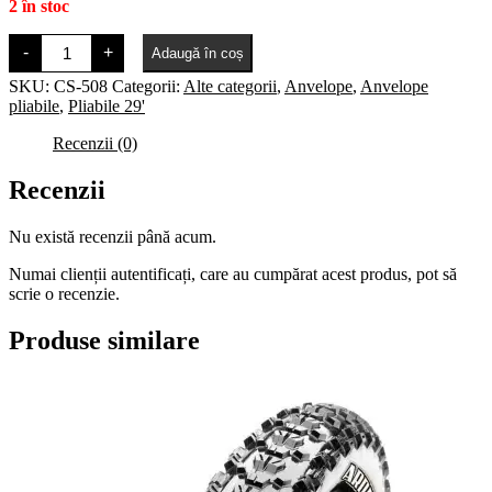
2 în stoc
Cantitate
-
+
Adaugă în coș
Michelin
Mud
SKU:
CS-508
Categorii:
Alte categorii
,
Anvelope
,
Anvelope
Enduro,
pliabile
,
Pliabile 29'
29
x
Recenzii (0)
2.25
pliabil,
greutate
Recenzii
1050g,
densitate
3x33
Nu există recenzii până acum.
TPI
Numai clienții autentificați, care au cumpărat acest produs, pot să
scrie o recenzie.
Produse similare