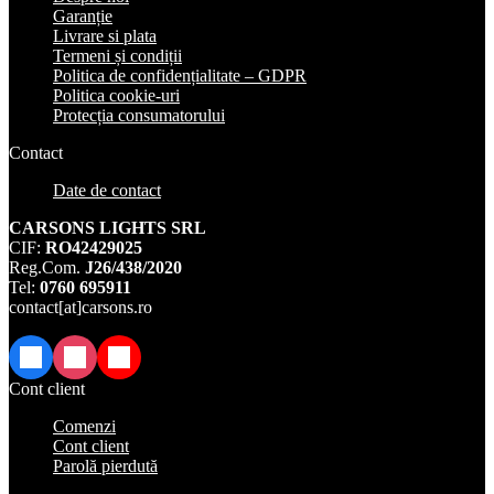
Garanție
Livrare si plata
Termeni și condiții
Politica de confidențialitate – GDPR
Politica cookie-uri
Protecția consumatorului
Contact
Date de contact
CARSONS LIGHTS SRL
CIF:
RO42429025
Reg.Com.
J26/438/2020
Tel:
0760 695911
contact[at]carsons.ro
Facebook
Instagram
TikTok
Cont client
Comenzi
Cont client
Parolă pierdută