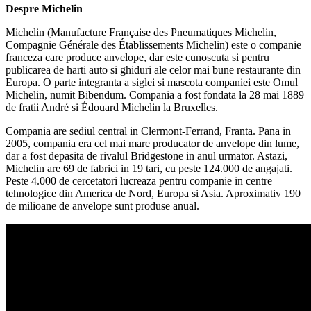
Despre Michelin
Michelin (Manufacture Française des Pneumatiques Michelin,
Compagnie Générale des Établissements Michelin) este o companie
franceza care produce anvelope, dar este cunoscuta si pentru
publicarea de harti auto si ghiduri ale celor mai bune restaurante din
Europa. O parte integranta a siglei si mascota companiei este Omul
Michelin, numit Bibendum. Compania a fost fondata la 28 mai 1889
de fratii André si Édouard Michelin la Bruxelles.
Compania are sediul central in Clermont-Ferrand, Franta. Pana in
2005, compania era cel mai mare producator de anvelope din lume,
dar a fost depasita de rivalul Bridgestone in anul urmator. Astazi,
Michelin are 69 de fabrici in 19 tari, cu peste 124.000 de angajati.
Peste 4.000 de cercetatori lucreaza pentru companie in centre
tehnologice din America de Nord, Europa si Asia. Aproximativ 190
de milioane de anvelope sunt produse anual.