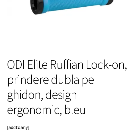
meniul
copil
ODI Elite Ruffian Lock-on,
prindere dubla pe
ghidon, design
ergonomic, bleu
[addtoany]