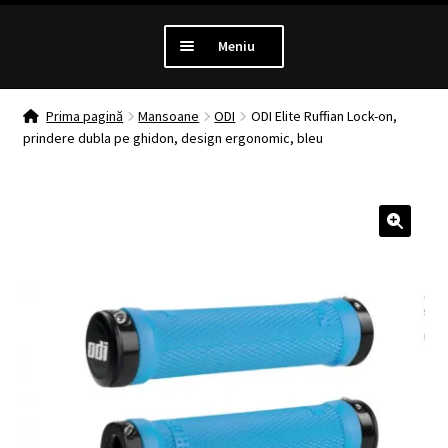
Meniu
PROMOTII
Prima pagină
Mansoane
ODI
ODI Elite Ruffian Lock-on,
prindere dubla pe ghidon, design ergonomic, bleu
Extinde
LUMINI
meniul
copil
Extinde
ANTIFURT
meniul
🔍
copil
Extinde
MANSOANE
meniul
copil
Extinde
ANVELOPE
meniul
copil
MENTENANTA
Extinde
ALTE CATEGORII