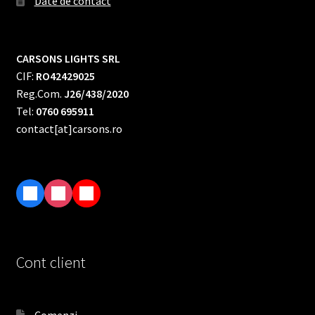
Date de contact
CARSONS LIGHTS SRL
CIF:
RO42429025
Reg.Com.
J26/438/2020
Tel:
0760 695911
contact[at]carsons.ro
F
I
T
a
n
i
c
s
k
e
t
T
Cont client
b
a
o
o
g
k
o
r