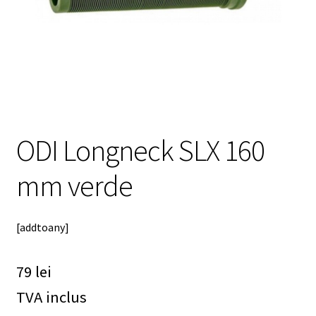
meniul
copil
ODI Longneck SLX 160
mm verde
[addtoany]
79
lei
TVA inclus