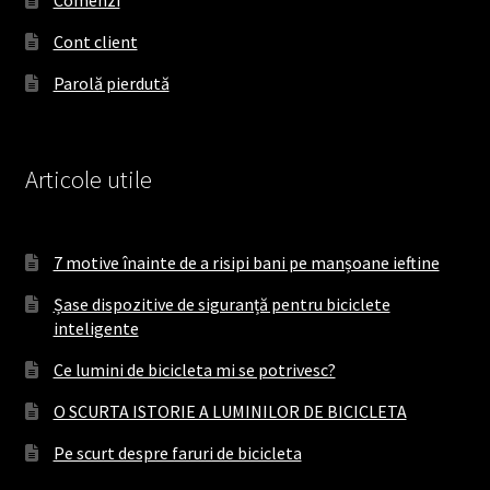
Comenzi
k
a
Cont client
m
Parolă pierdută
Articole utile
7 motive înainte de a risipi bani pe manșoane ieftine
Șase dispozitive de siguranță pentru biciclete
inteligente
Ce lumini de bicicleta mi se potrivesc?
O SCURTA ISTORIE A LUMINILOR DE BICICLETA
Pe scurt despre faruri de bicicleta