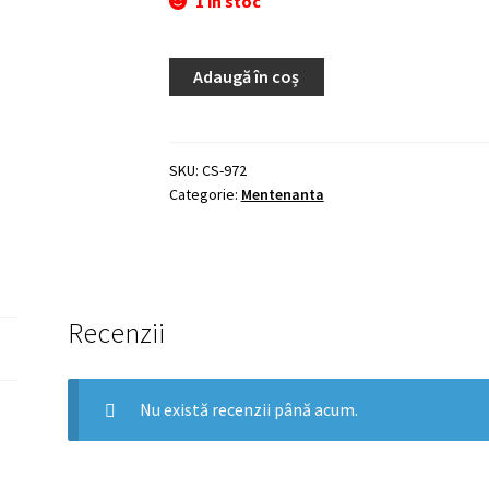
1 în stoc
Adaugă în coș
SKU:
CS-972
Categorie:
Mentenanta
Recenzii
Nu există recenzii până acum.