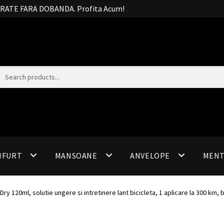
20 RATE FARA DOBANDA. Profita Acum!
IFURT
MANSOANE
ANVELOPE
MEN
Dry 120ml, solutie ungere si intretinere lant bicicleta, 1 aplicare la 300 km,