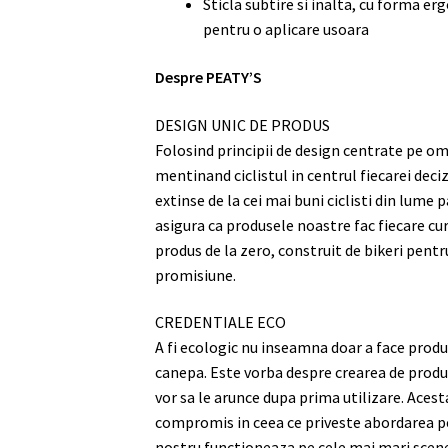
Sticla subtire si inalta, cu forma e
pentru o aplicare usoara
Despre PEATY’S
DESIGN UNIC DE PRODUS
Folosind principii de design centrate pe o
mentinand ciclistul in centrul fiecarei deci
extinse de la cei mai buni ciclisti din lume 
asigura ca produsele noastre fac fiecare cu
produs de la zero, construit de bikeri pentr
promisiune.
CREDENTIALE ECO
A fi ecologic nu inseamna doar a face prod
canepa. Este vorba despre crearea de produs
vor sa le arunce dupa prima utilizare. Aces
compromis in ceea ce priveste abordarea p
nostru functioneaza pe cele mai mari scene