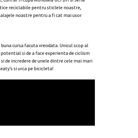
ice reciclabile pentru sticlele noastre,
alajele noastre pentru a fi cat mai usor
i buna cursa facuta vreodata. Unicul scop al
potential si de a face experienta de ciclism
i de incredere de unele dintre cele mai mari
eaty’s si urca pe bicicleta!