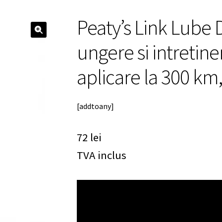
Peaty’s Link Lube 
🔍
ungere si intretiner
aplicare la 300 km
[addtoany]
72
lei
TVA inclus