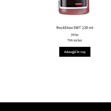
RockShox 5WT 120 ml
39
lei
TVA inclus
Adaugă în coș