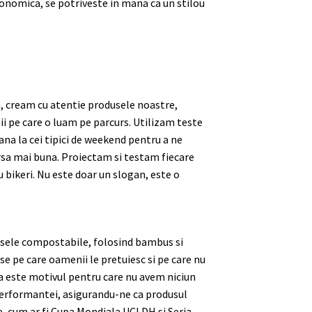
rgonomica, se potriveste in mana ca un stilou
m, cream cu atentie produsele noastre,
zii pe care o luam pe parcurs. Utilizam teste
pana la cei tipici de weekend pentru a ne
rsa mai buna. Proiectam si testam fiecare
u bikeri. Nu este doar un slogan, este o
usele compostabile, folosind bambus si
e pe care oamenii le pretuiesc si pe care nu
ta este motivul pentru care nu avem niciun
erformantei, asigurandu-ne ca produsul
, cum ar fi Cupa Mondiala UCI DH si Seria