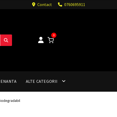
Contact
0760695911
0
TENANTA
ALTE CATEGORII
 biodegradabil