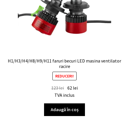
H1/H3/H4/H8/H9/H11 faruri becuri LED masina ventilator
racire
REDUCERI!
123
lei
62
lei
TVA inclus
Adaugă în coș