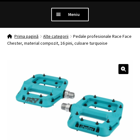
Meniu
PROMOTII
Prima pagină
Alte categorii
Pedale profesionale Race Face
Chester, material compozit, 16 pini, culoare turquoise
Extinde
LUMINI
meniul
copil
Extinde
ANTIFURT
meniul
🔍
copil
Extinde
MANSOANE
meniul
copil
Extinde
ANVELOPE
meniul
copil
MENTENANTA
Extinde
ALTE CATEGORII