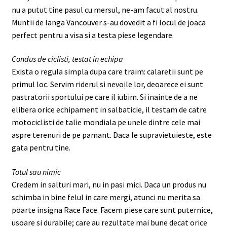
nu a putut tine pasul cu mersul, ne-am facut al nostru.
Muntii de langa Vancouver s-au dovedit a fi locul de joaca
perfect pentru a visa si a testa piese legendare.
Condus de ciclisti, testat in echipa
Exista o regula simpla dupa care traim: calaretii sunt pe
primul loc. Servim riderul si nevoile lor, deoarece ei sunt
pastratorii sportului pe care il iubim. Si inainte de a ne
elibera orice echipament in salbaticie, il testam de catre
motociclisti de talie mondiala pe unele dintre cele mai
aspre terenuri de pe pamant. Daca le supravietuieste, este
gata pentru tine.
Totul sau nimic
Credem in salturi mari, nu in pasi mici. Daca un produs nu
schimba in bine felul in care mergi, atunci nu merita sa
poarte insigna Race Face. Facem piese care sunt puternice,
usoare si durabile; care au rezultate mai bune decat orice