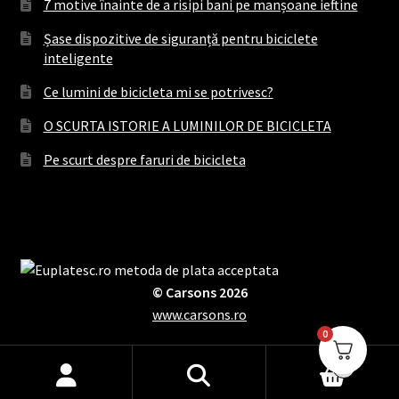
7 motive înainte de a risipi bani pe manșoane ieftine
Șase dispozitive de siguranță pentru biciclete
inteligente
Ce lumini de bicicleta mi se potrivesc?
O SCURTA ISTORIE A LUMINILOR DE BICICLETA
Pe scurt despre faruri de bicicleta
© Carsons 2026
www.carsons.ro
0
0
Caută
Caută