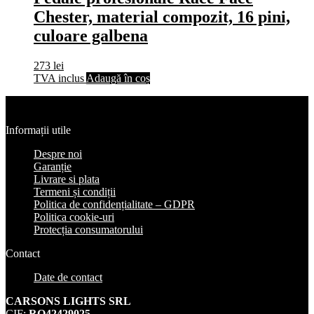
Chester, material compozit, 16 pini,
culoare galbena
273
lei
TVA inclus
Adaugă în coș
Informații utile
Despre noi
Garanție
Livrare si plata
Termeni și condiții
Politica de confidențialitate – GDPR
Politica cookie-uri
Protecția consumatorului
Contact
Date de contact
CARSONS LIGHTS SRL
CIF:
RO42429025