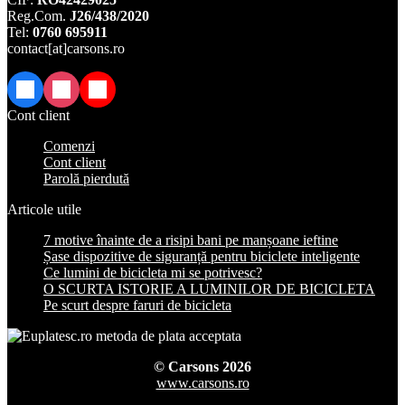
Reg.Com.
J26/438/2020
Tel:
0760 695911
contact[at]carsons.ro
Facebook
Instagram
TikTok
Cont client
Comenzi
Cont client
Parolă pierdută
Articole utile
7 motive înainte de a risipi bani pe manșoane ieftine
Șase dispozitive de siguranță pentru biciclete inteligente
Ce lumini de bicicleta mi se potrivesc?
O SCURTA ISTORIE A LUMINILOR DE BICICLETA
Pe scurt despre faruri de bicicleta
© Carsons 2026
www.carsons.ro