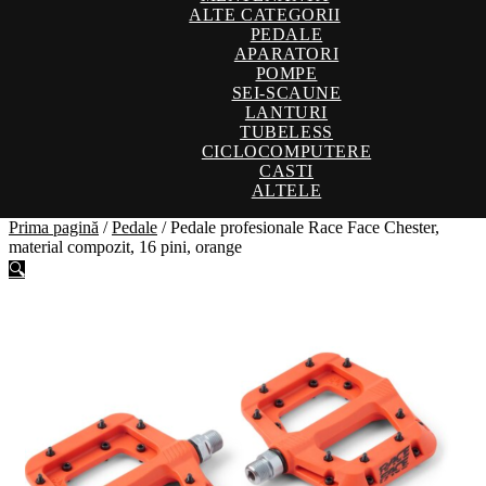
ALTE CATEGORII
PEDALE
APARATORI
POMPE
SEI-SCAUNE
LANTURI
TUBELESS
CICLOCOMPUTERE
CASTI
ALTELE
Prima pagină
/
Pedale
/
Pedale profesionale Race Face Chester,
material compozit, 16 pini, orange
🔍