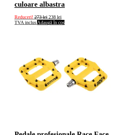
culoare albastra
Reduceri!
273
lei
238
lei
TVA inclus
Adaugă în coș
Pedale profesionale Race Face