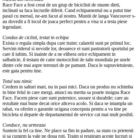
Race Face a fost creat de un grup de biciclisti de munte dieti,
inclinati sa faca lucrurile diferit. Cand echipamentul nu a putut tine
pasul cu mersul, ne-am facut al nostru. Muntii de langa Vancouver s-
au dovedit a fi locul de joaca perfect pentru a visa si a testa piese
legendare.
Condus de ciclisti, testat in echipa
Exista o regula simpla dupa care traim: calaretii sunt pe primul loc.
Servim riderul si nevoile lor, deoarece ei sunt pastratorii sportului pe
care il iubim. Si inainte de a ne elibera orice echipament in
salbaticie, il testam de catre motociclisti de talie mondiala pe unele
dintre cele mai aspre terenuri de pe pamant. Daca le supravietuieste,
este gata pentru tine.
Totul sau nimic
Credem in salturi mari, nu in pasi mici. Daca un produs nu schimba
in bine felul in care mergi, atunci nu merita sa poarte insigna Race
Face. Facem piese care sunt puternice, usoare si durabile; care au
rezultate mai bune decat orice altceva acolo. Si daca se intampla un
rahat, va oferim o garantie ucigasa conceputa pentru a va tine pe
bicicleta si departe de departamentul de service cat mai mult posibil.
Conduce, nu urmeaza
Suntem la fel ca tine. Ne place sa fim in padure, sa stam cu prietenii
si sa curgem la vale pe doua roti. Traim si respiram aceste lucruri si