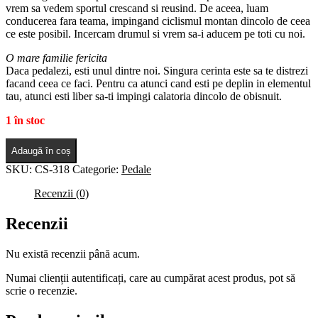
vrem sa vedem sportul crescand si reusind. De aceea, luam
conducerea fara teama, impingand ciclismul montan dincolo de ceea
ce este posibil. Incercam drumul si vrem sa-i aducem pe toti cu noi.
O mare familie fericita
Daca pedalezi, esti unul dintre noi. Singura cerinta este sa te distrezi
facand ceea ce faci. Pentru ca atunci cand esti pe deplin in elementul
tau, atunci esti liber sa-ti impingi calatoria dincolo de obisnuit.
1 în stoc
Adaugă în coș
SKU:
CS-318
Categorie:
Pedale
Recenzii (0)
Recenzii
Nu există recenzii până acum.
Numai clienții autentificați, care au cumpărat acest produs, pot să
scrie o recenzie.