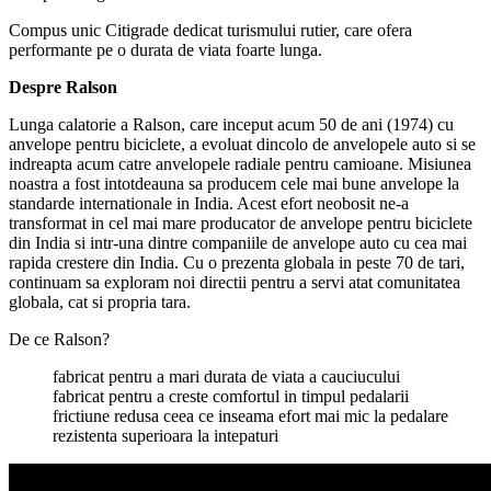
Compus unic Citigrade dedicat turismului rutier, care ofera
performante pe o durata de viata foarte lunga.
Despre Ralson
Lunga calatorie a Ralson, care inceput acum 50 de ani (1974) cu
anvelope pentru biciclete, a evoluat dincolo de anvelopele auto si se
indreapta acum catre anvelopele radiale pentru camioane. Misiunea
noastra a fost intotdeauna sa producem cele mai bune anvelope la
standarde internationale in India. Acest efort neobosit ne-a
transformat in cel mai mare producator de anvelope pentru biciclete
din India si intr-una dintre companiile de anvelope auto cu cea mai
rapida crestere din India. Cu o prezenta globala in peste 70 de tari,
continuam sa exploram noi directii pentru a servi atat comunitatea
globala, cat si propria tara.
De ce Ralson?
fabricat pentru a mari durata de viata a cauciucului
fabricat pentru a creste comfortul in timpul pedalarii
frictiune redusa ceea ce inseama efort mai mic la pedalare
rezistenta superioara la intepaturi