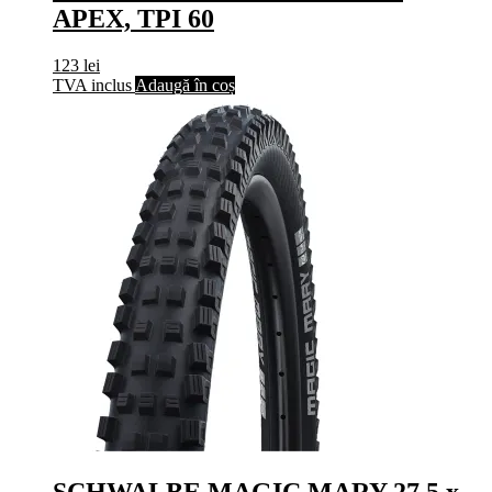
APEX, TPI 60
123
lei
TVA inclus
Adaugă în coș