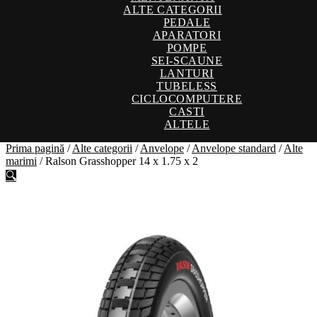
ALTE CATEGORII
PEDALE
APARATORI
POMPE
SEI-SCAUNE
LANTURI
TUBELESS
CICLOCOMPUTERE
CASTI
ALTELE
Prima pagină
/
Alte categorii
/
Anvelope
/
Anvelope standard
/
Alte
marimi
/
Ralson Grasshopper 14 x 1.75 x 2
🔍