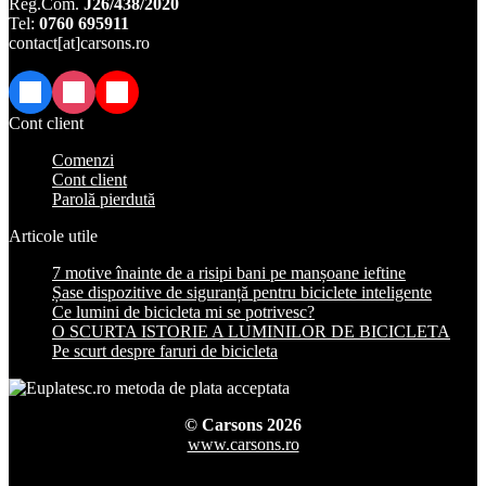
Reg.Com.
J26/438/2020
Tel:
0760 695911
contact[at]carsons.ro
Facebook
Instagram
TikTok
Cont client
Comenzi
Cont client
Parolă pierdută
Articole utile
7 motive înainte de a risipi bani pe manșoane ieftine
Șase dispozitive de siguranță pentru biciclete inteligente
Ce lumini de bicicleta mi se potrivesc?
O SCURTA ISTORIE A LUMINILOR DE BICICLETA
Pe scurt despre faruri de bicicleta
© Carsons 2026
www.carsons.ro