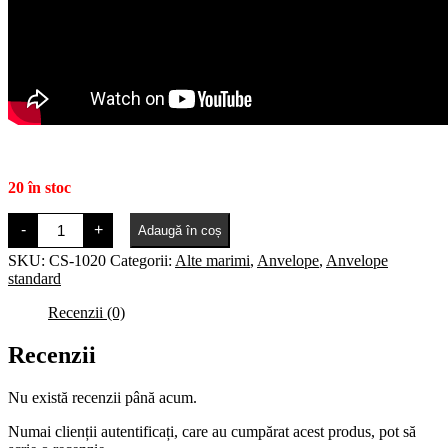
20 în stoc
Cantitate
-
+
Adaugă în coș
Ralson
Grasshopper
SKU:
CS-1020
Categorii:
Alte marimi
,
Anvelope
,
Anvelope
14
standard
x
1.75
Recenzii (0)
x
2
Recenzii
Nu există recenzii până acum.
Numai clienții autentificați, care au cumpărat acest produs, pot să