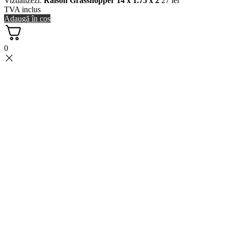
Vizualizezi:
Ralson Grasshopper 14 x 1.75 x 2
27
lei
TVA inclus
Adaugă în coș
0