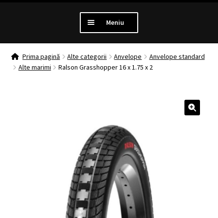
Meniu
PROMOTII
Prima pagină
Alte categorii
Anvelope
Anvelope standard
Alte marimi
Ralson Grasshopper 16 x 1.75 x 2
Extinde
LUMINI
meniul
copil
Extinde
ANTIFURT
meniul
🔍
copil
Extinde
MANSOANE
meniul
copil
Extinde
ANVELOPE
meniul
copil
MENTENANTA
Extinde
ALTE CATEGORII