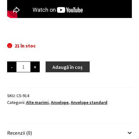
21 în stoc
Cantitate
-
+
Adaugă în coș
Ralson
Grasshopper
16
x
1.75
x
SKU:
CS-914
2
Categorii:
Alte marimi
,
Anvelope
,
Anvelope standard
Recenzii (0)