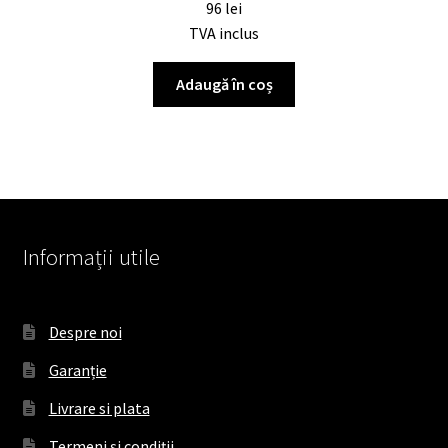
96
lei
TVA inclus
Adaugă în coș
Informații utile
Despre noi
Garanție
Livrare si plata
Termeni și condiții