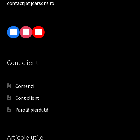
contact[at]carsons.ro
F
I
T
a
n
i
c
s
k
e
t
T
Cont client
b
a
o
o
g
k
o
r
Comenzi
k
a
Cont client
m
Parolă pierdută
Articole utile