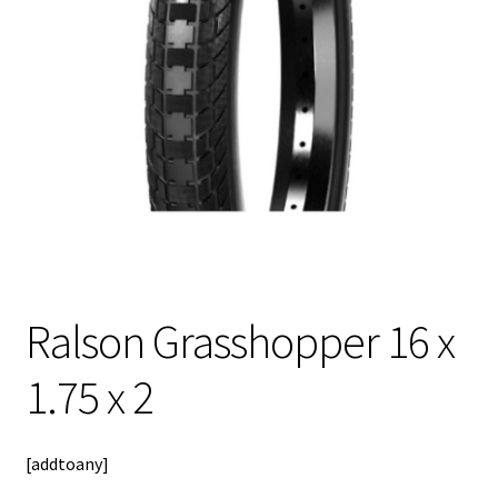
meniul
copil
Ralson Grasshopper 16 x
1.75 x 2
[addtoany]