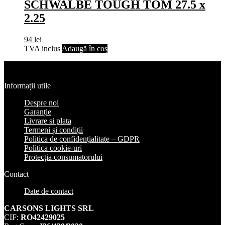
SCHWALBE TOUGH TOM 27.5 x
2.25
94
lei
TVA inclus
Adaugă în coș
Informații utile
Despre noi
Garanție
Livrare si plata
Termeni și condiții
Politica de confidențialitate – GDPR
Politica cookie-uri
Protecția consumatorului
Contact
Date de contact
CARSONS LIGHTS SRL
CIF:
RO42429025