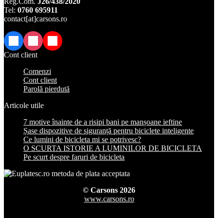
Reg.Com.
J26/438/2020
Tel:
0760 695911
contact[at]carsons.ro
Facebook
Instagram
TikTok
Cont client
Comenzi
Cont client
Parolă pierdută
Articole utile
7 motive înainte de a risipi bani pe manșoane ieftine
Șase dispozitive de siguranță pentru biciclete inteligente
Ce lumini de bicicleta mi se potrivesc?
O SCURTA ISTORIE A LUMINILOR DE BICICLETA
Pe scurt despre faruri de bicicleta
© Carsons 2026
www.carsons.ro