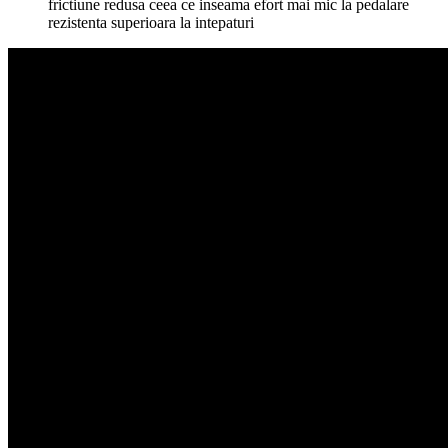
frictiune redusa ceea ce inseama efort mai mic la pedalare
rezistenta superioara la intepaturi