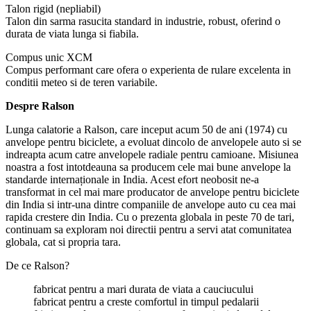
Talon rigid (nepliabil)
Talon din sarma rasucita standard in industrie, robust, oferind o
durata de viata lunga si fiabila.
Compus unic XCM
Compus performant care ofera o experienta de rulare excelenta in
conditii meteo si de teren variabile.
Despre Ralson
Lunga calatorie a Ralson, care inceput acum 50 de ani (1974) cu
anvelope pentru biciclete, a evoluat dincolo de anvelopele auto si se
indreapta acum catre anvelopele radiale pentru camioane. Misiunea
noastra a fost intotdeauna sa producem cele mai bune anvelope la
standarde internaționale in India. Acest efort neobosit ne-a
transformat in cel mai mare producator de anvelope pentru biciclete
din India si intr-una dintre companiile de anvelope auto cu cea mai
rapida crestere din India. Cu o prezenta globala in peste 70 de tari,
continuam sa exploram noi directii pentru a servi atat comunitatea
globala, cat si propria tara.
De ce Ralson?
fabricat pentru a mari durata de viata a cauciucului
fabricat pentru a creste comfortul in timpul pedalarii