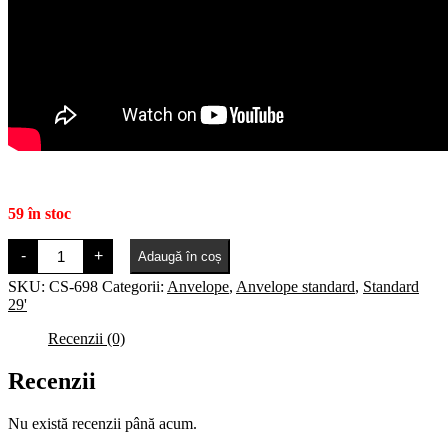
59 în stoc
Cantitate
-
+
Adaugă în coș
Ralson
Teide
SKU:
CS-698
Categorii:
Anvelope
,
Anvelope standard
,
Standard
Sport
29'
29
x
Recenzii (0)
2.10
black,
60
Recenzii
TPI
Nu există recenzii până acum.