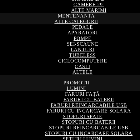
CAMERE 29′
ALTE MARIMI
MENTENANTA
ALTE CATEGORII
PEDALE
APARATORI
POMPE
SEI-SCAUNE
LANTURI
TUBELESS
CICLOCOMPUTERE
CASTI
ALTELE
PROMOTII
LUMINI
FARURI FAȚĂ
FARURI CU BATERII
FARURI REINCARCABILE USB
FARURI CU INCARCARE SOLARA
STOPURI SPATE
STOPURI CU BATERII
STOPURI REINCARCABILE USB
STOPURI CU INCARCARE SOLARA
SETURI LUMINI