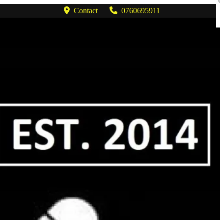
Contact
0760695911