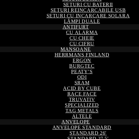
SETURI CU BATERII
SETURI REINCARCABILE USB
SETURI CU INCARCARE SOLARA
LĂMPI DUALE
ANTIFURT
CU ALARMA
CU CHEIE
CU CIFRU
MANSOANE
HERRMANS FINLAND
ERGON
BURGTEC
PEATY’S
ODI
SRAM
ACID BY CUBE
RACE FACE
TRUVATIV
SPECIALIZED
TAG METALS
ALTELE
ANVELOPE
ANVELOPE STANDARD
STANDARD 26′
STANDARD 27,5′