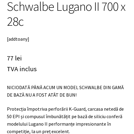
meniul
Schwalbe Lugano II 700 x
copil
28c
[addtoany]
77
lei
TVA inclus
NICIODATĂ PÂNĂ ACUM UN MODEL SCHWALBE DIN GAMĂ
DE BAZĂ NU A FOST ATÂT DE BUN!
Protecția împotriva perforării K-Guard, carcasa netedă de
50 EPI și compusul îmbunătățit pe bază de siliciu conferă
modelului Lugano II performanțe impresionante în
competiție, la un preț excelent.