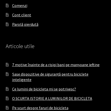
o
r
Comenzi
k
a
Cont client
m
Parolă pierdută
Articole utile
7 motive înainte de a risipi bani pe manșoane ieftine
Șase dispozitive de siguranță pentru biciclete
inteligente
Ce lumini de bicicleta mi se potrivesc?
O SCURTA ISTORIE A LUMINILOR DE BICICLETA
Pe scurt despre faruri de bicicleta