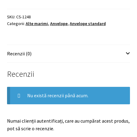
II
700
x
28c
SKU:
CS-1248
Categorii:
Alte marimi
,
Anvelope
,
Anvelope standard
Recenzii (0)
Recenzii
Nu există recenzii până acum.
Numai clienții autentificați, care au cumpărat acest produs,
pot să scrie o recenzie.