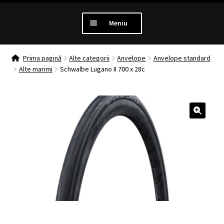
Meniu
PROMOTII
Prima pagină
Alte categorii
Anvelope
Anvelope standard
Alte marimi
Schwalbe Lugano II 700 x 28c
Extinde
LUMINI
meniul
copil
Extinde
ANTIFURT
meniul
🔍
copil
Extinde
MANSOANE
meniul
copil
Extinde
ANVELOPE
meniul
copil
MENTENANTA
Extinde
ALTE CATEGORII