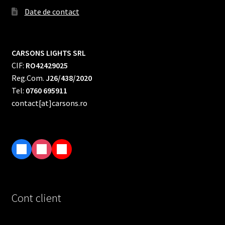
Date de contact
CARSONS LIGHTS SRL
CIF:
RO42429025
Reg.Com.
J26/438/2020
Tel:
0760 695911
contact[at]carsons.ro
F
I
T
a
n
i
c
s
k
e
t
T
Cont client
b
a
o
o
g
k