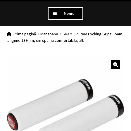
Meniu
PROMOTII
Prima pagină
Mansoane
SRAM
SRAM Locking Grips Foam,
lungime 139mm, din spuma comfortabila, alb
Extinde
LUMINI
meniul
copil
Extinde
ANTIFURT
meniul
🔍
copil
Extinde
MANSOANE
meniul
copil
Extinde
ANVELOPE
meniul
copil
MENTENANTA
Extinde
ALTE CATEGORII