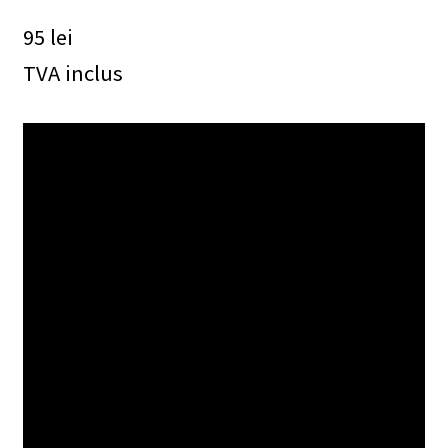
95
lei
TVA inclus