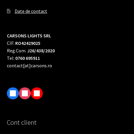
Date de contact
CARSONS LIGHTS SRL
CIF:
RO42429025
Reg.Com.
J26/438/2020
Tel:
0760 695911
contact[at]carsons.ro
F
I
T
a
n
i
c
s
k
e
t
T
Cont client
b
a
o