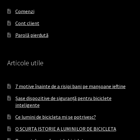
o
g
k
o
r
Comenzi
k
a
Cont client
m
Parolă pierdută
Articole utile
7 motive înainte de a risipi bani pe manșoane ieftine
Șase dispozitive de siguranță pentru biciclete
inteligente
Ce lumini de bicicleta mi se potrivesc?
O SCURTA ISTORIE A LUMINILOR DE BICICLETA