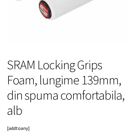
meniul
copil
SRAM Locking Grips
Foam, lungime 139mm,
din spuma comfortabila,
alb
[addtoany]