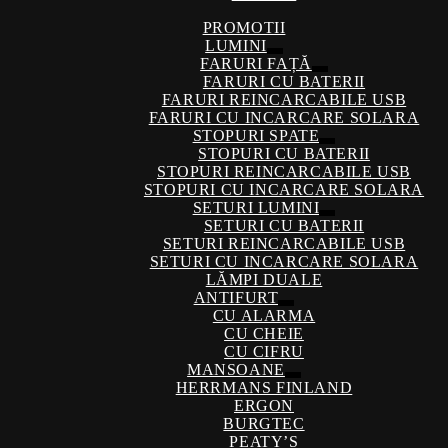
PROMOTII
LUMINI
Extinde
FARURI FAȚĂ
meniul
Extinde
FARURI CU BATERII
copil
meniul
FARURI REINCARCABILE USB
copil
FARURI CU INCARCARE SOLARA
STOPURI SPATE
Extinde
STOPURI CU BATERII
meniul
STOPURI REINCARCABILE USB
copil
STOPURI CU INCARCARE SOLARA
SETURI LUMINI
Extinde
SETURI CU BATERII
meniul
SETURI REINCARCABILE USB
copil
SETURI CU INCARCARE SOLARA
LĂMPI DUALE
ANTIFURT
Extinde
CU ALARMA
meniul
CU CHEIE
copil
CU CIFRU
MANSOANE
Extinde
HERRMANS FINLAND
meniul
ERGON
copil
BURGTEC
PEATY’S