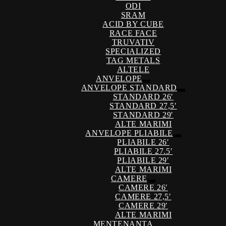
ODI
SRAM
ACID BY CUBE
RACE FACE
TRUVATIV
SPECIALIZED
TAG METALS
ALTELE
ANVELOPE
Extinde
ANVELOPE STANDARD
meniul
Extinde
STANDARD 26′
copil
meniul
STANDARD 27,5′
copil
STANDARD 29′
ALTE MARIMI
ANVELOPE PLIABILE
Extinde
PLIABILE 26′
meniul
PLIABILE 27.5′
copil
PLIABILE 29′
ALTE MARIMI
CAMERE
Extinde
CAMERE 26′
meniul
CAMERE 27,5′
copil
CAMERE 29′
ALTE MARIMI
MENTENANTA