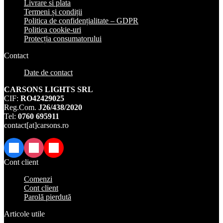
Livrare si plata
Termeni și condiții
Politica de confidențialitate – GDPR
Politica cookie-uri
Protecția consumatorului
Contact
Date de contact
CARSONS LIGHTS SRL
CIF:
RO42429025
Reg.Com.
J26/438/2020
Tel:
0760 695911
contact[at]carsons.ro
Facebook
Instagram
TikTok
Cont client
Comenzi
Cont client
Parolă pierdută
Articole utile