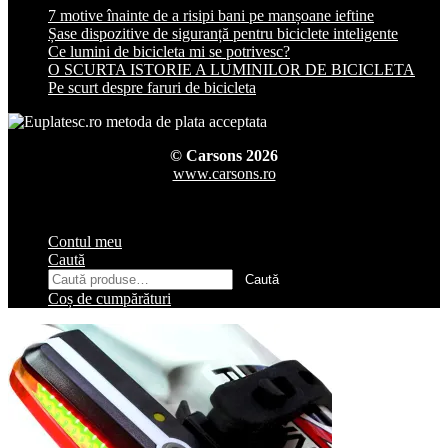
7 motive înainte de a risipi bani pe manșoane ieftine
Șase dispozitive de siguranță pentru biciclete inteligente
Ce lumini de bicicleta mi se potrivesc?
O SCURTA ISTORIE A LUMINILOR DE BICICLETA
Pe scurt despre faruri de bicicleta
© Carsons 2026
www.carsons.ro
Contul meu
Caută
Caută
Caută
după:
Coș de cumpărături