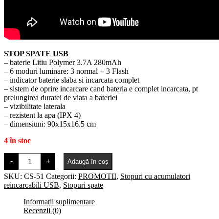
STOP SPATE USB
– baterie Litiu Polymer 3.7A 280mAh
– 6 moduri luminare: 3 normal + 3 Flash
– indicator baterie slaba si incarcata complet
– sistem de oprire incarcare cand bateria e complet incarcata, pt
prelungirea duratei de viata a bateriei
– vizibilitate laterala
– rezistent la apa (IPX 4)
– dimensiuni: 90x15x16.5 cm
4 în stoc
Cantitate
-
+
Adaugă în coș
Stop
Line
SKU:
CS-51
Categorii:
PROMOTII
,
Stopuri cu acumulatori
Lung
reincarcabili USB
,
Stopuri spate
USB
Informații suplimentare
Recenzii (0)