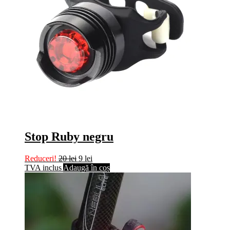
Stop Ruby negru
Reduceri!
20
lei
9
lei
TVA inclus
Adaugă în coș