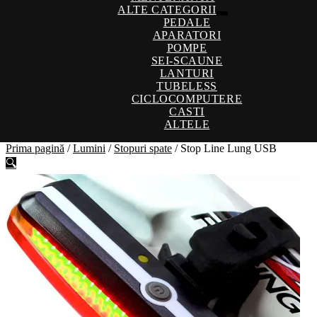
ALTE CATEGORII
Extinde
PEDALE
meniul
APARATORI
copil
POMPE
SEI-SCAUNE
LANTURI
TUBELESS
CICLOCOMPUTERE
CASTI
ALTELE
Prima pagină
/
Lumini
/
Stopuri spate
/
Stop Line Lung USB
🔍