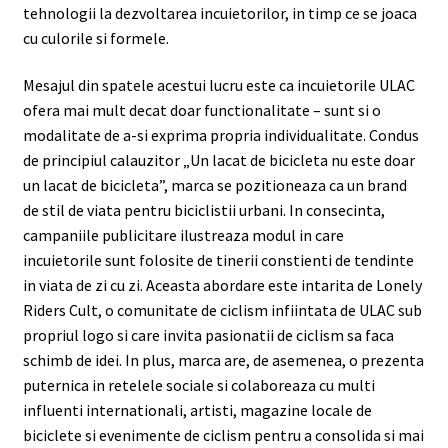
tehnologii la dezvoltarea incuietorilor, in timp ce se joaca
cu culorile si formele.
Mesajul din spatele acestui lucru este ca incuietorile ULAC
ofera mai mult decat doar functionalitate – sunt si o
modalitate de a-si exprima propria individualitate. Condus
de principiul calauzitor „Un lacat de bicicleta nu este doar
un lacat de bicicleta”, marca se pozitioneaza ca un brand
de stil de viata pentru biciclistii urbani. In consecinta,
campaniile publicitare ilustreaza modul in care
incuietorile sunt folosite de tinerii constienti de tendinte
in viata de zi cu zi. Aceasta abordare este intarita de Lonely
Riders Cult, o comunitate de ciclism infiintata de ULAC sub
propriul logo si care invita pasionatii de ciclism sa faca
schimb de idei. In plus, marca are, de asemenea, o prezenta
puternica in retelele sociale si colaboreaza cu multi
influenti internationali, artisti, magazine locale de
biciclete si evenimente de ciclism pentru a consolida si mai