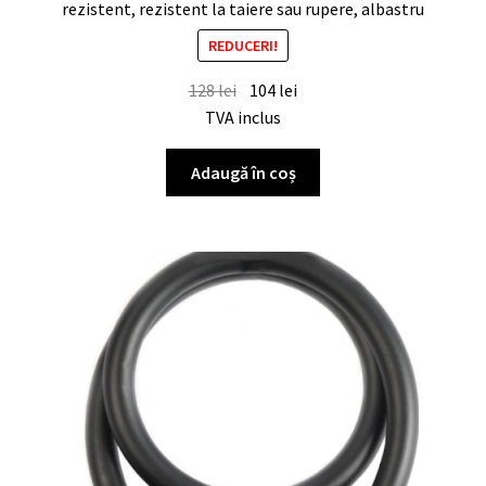
rezistent, rezistent la taiere sau rupere, albastru
REDUCERI!
128
lei
104
lei
TVA inclus
Adaugă în coș