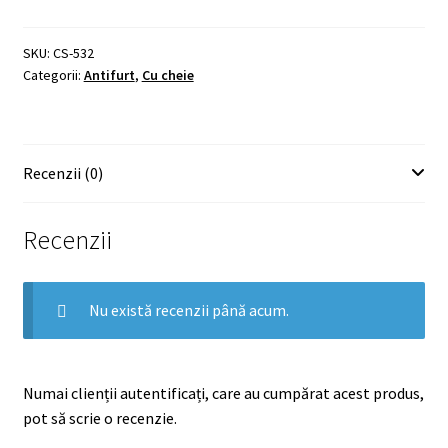
cifru,
otel
calit
SKU:
CS-532
ultra-
Categorii:
Antifurt
,
Cu cheie
rezistent,
rezistent
la
taiere
sau
rupere,
Recenzii (0)
kaki
Recenzii
Nu există recenzii până acum.
Numai clienții autentificați, care au cumpărat acest produs,
pot să scrie o recenzie.