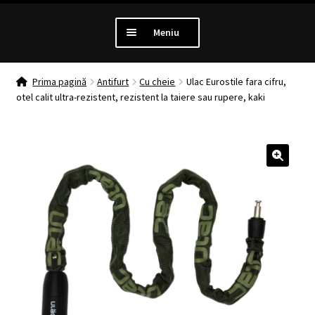
Meniu
PROMOTII
Prima pagină
Antifurt
Cu cheie
Ulac Eurostile fara cifru,
otel calit ultra-rezistent, rezistent la taiere sau rupere, kaki
Extinde
LUMINI
meniul
copil
Extinde
ANTIFURT
meniul
🔍
copil
Extinde
MANSOANE
meniul
copil
Extinde
ANVELOPE
meniul
copil
MENTENANTA
Extinde
ALTE CATEGORII