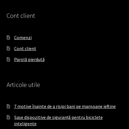
c
s
k
e
t
T
Cont client
b
a
o
o
g
k
o
r
Comenzi
k
a
Cont client
m
Parolă pierdută
Articole utile
7 motive înainte de a risipi bani pe manșoane ieftine
Șase dispozitive de siguranță pentru biciclete
inteligente