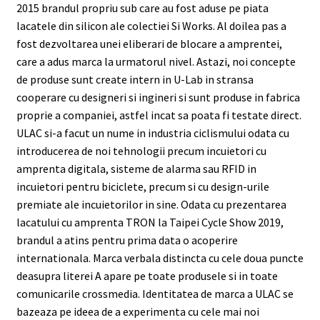
2015 brandul propriu sub care au fost aduse pe piata
lacatele din silicon ale colectiei Si Works. Al doilea pas a
fost dezvoltarea unei eliberari de blocare a amprentei,
care a adus marca la urmatorul nivel. Astazi, noi concepte
de produse sunt create intern in U-Lab in stransa
cooperare cu designeri si ingineri si sunt produse in fabrica
proprie a companiei, astfel incat sa poata fi testate direct.
ULAC si-a facut un nume in industria ciclismului odata cu
introducerea de noi tehnologii precum incuietori cu
amprenta digitala, sisteme de alarma sau RFID in
incuietori pentru biciclete, precum si cu design-urile
premiate ale incuietorilor in sine. Odata cu prezentarea
lacatului cu amprenta TRON la Taipei Cycle Show 2019,
brandul a atins pentru prima data o acoperire
internationala. Marca verbala distincta cu cele doua puncte
deasupra literei A apare pe toate produsele si in toate
comunicarile crossmedia. Identitatea de marca a ULAC se
bazeaza pe ideea de a experimenta cu cele mai noi