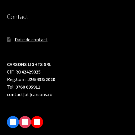
Contact
Date de contact
CARSONS LIGHTS SRL
CIF:
RO42429025
Reg.Com.
J26/438/2020
Tel:
0760 695911
contact[at]carsons.ro
F
I
T
a
n
i