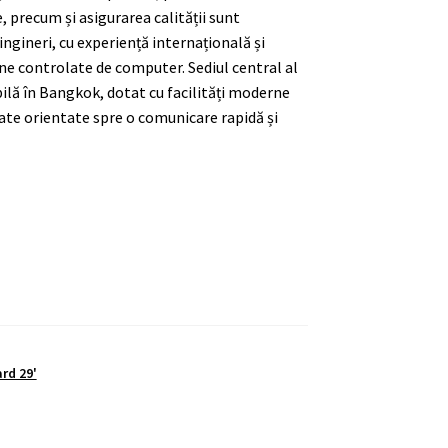
 precum și asigurarea calității sunt
gineri, cu experiență internațională și
e controlate de computer. Sediul central al
bilă în Bangkok, dotat cu facilități moderne
zate orientate spre o comunicare rapidă și
rd 29'