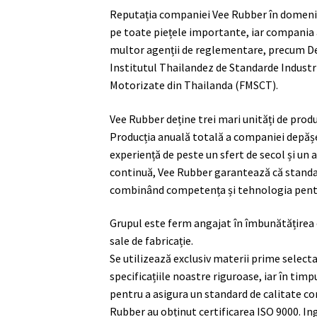
Reputația companiei Vee Rubber în domeniul 
pe toate piețele importante, iar compania a 
multor agenții de reglementare, precum D
Institutul Thailandez de Standarde Industria
Motorizate din Thailanda (FMSCT).
Vee Rubber deține trei mari unități de produ
Producția anuală totală a companiei depășe
experiență de peste un sfert de secol și u
continuă, Vee Rubber garantează că standar
combinând competența și tehnologia pentru
Grupul este ferm angajat în îmbunătățirea co
sale de fabricație.
Se utilizează exclusiv materii prime select
specificațiile noastre riguroase, iar în tim
pentru a asigura un standard de calitate co
Rubber au obținut certificarea ISO 9000. I