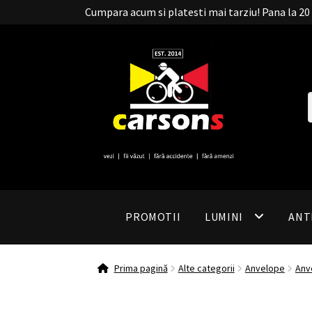
Cumpara acum si platesti mai tarziu! Pana la 
PROMOTII
LUMINI
ANT
Prima pagină
Alte categorii
Anvelope
Anv