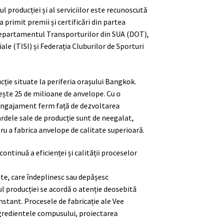
producției și al serviciilor este recunoscută
primit premii și certificări din partea
epartamentul Transporturilor din SUA (DOT),
le (TISI) și Federația Cluburilor de Sporturi
cție situate la periferia orașului Bangkok.
ște 25 de milioane de anvelope. Cu o
n angajament ferm față de dezvoltarea
dele sale de producție sunt de neegalat,
 a fabrica anvelope de calitate superioară.
ntinuă a eficienței și calității proceselor
ate, care îndeplinesc sau depășesc
pul producției se acordă o atenție deosebită
nstant. Procesele de fabricație ale Vee
ngredientele compusului, proiectarea