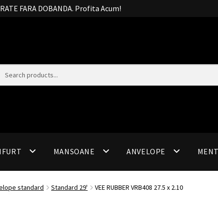
20 RATE FARA DOBANDA. Profita Acum!
IFURT
MANSOANE
ANVELOPE
MEN
elope standard
Standard 29'
VEE RUBBER VRB408 27.5 x 2.10