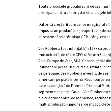
Toate produsele grupului sunt de cea mai îna
principal pentru export, dar și pe piețele in
Datorită creșterii constante înregistrate î
impus ca un producător și exportator de su
aprovizionând atât piața OEM, cât și cea de
Vee Rubber a fost înființată în 1977 ca prod
motocicletă, de către CEO-ul Vitorn Sukanja
Asia, Europa de Vest, SUA, Canada, țările din
Rubber are peste 10 sucursale situate în î
de persoane. Vee Rubber a investit, de ase
americani pe piața internă. Recunoașterea
este evidențiată de Premiile Primului Minis
segmente de piață, Grupul Vee Rubber este
ale clienților obțin, de asemenea, recunoaș
mulți producători japonezi de motociclete 