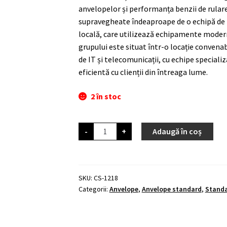
anvelopelor și performanța benzii de rulare,
supravegheate îndeaproape de o echipă de in
locală, care utilizează echipamente modern
grupului este situat într-o locație convena
de IT și telecomunicații, cu echipe speciali
eficientă cu clienții din întreaga lume.
2 în stoc
Cantitate
-
+
Adaugă în coș
VEE
RUBBER
VRB408
27.5
x
2.10
SKU:
CS-1218
Categorii:
Anvelope
,
Anvelope standard
,
Standa