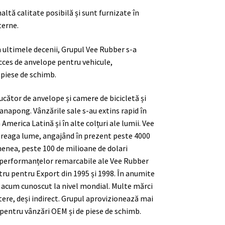
ltă calitate posibilă și sunt furnizate în
terne.
n ultimele decenii, Grupul Vee Rubber s-a
cces de anvelope pentru vehicule,
 piese de schimb.
ucător de anvelope și camere de bicicletă și
napong. Vânzările sale s-au extins rapid în
 America Latină și în alte colțuri ale lumii. Vee
ntreaga lume, angajând în prezent peste 4000
menea, peste 100 de milioane de dolari
 performanțelor remarcabile ale Vee Rubber
tru pentru Export din 1995 și 1998. În anumite
 acum cunoscut la nivel mondial. Multe mărci
tere, deși indirect. Grupul aprovizionează mai
pentru vânzări OEM și de piese de schimb.