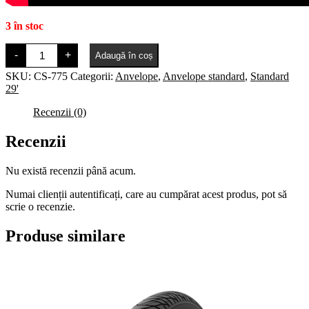
3 în stoc
Cantitate
-
+
Adaugă în coș
VITTORIA
Mezcal
SKU:
CS-775
Categorii:
Anvelope
,
Anvelope standard
,
Standard
III
29'
29
x
Recenzii (0)
2.10
Recenzii
Nu există recenzii până acum.
Numai clienții autentificați, care au cumpărat acest produs, pot să
scrie o recenzie.
Produse similare