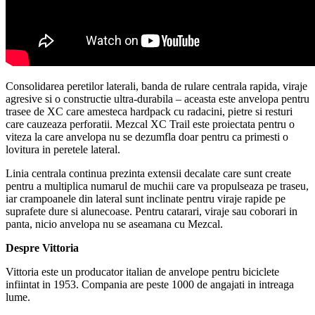
Consolidarea peretilor laterali, banda de rulare centrala rapida, viraje
agresive si o constructie ultra-durabila – aceasta este anvelopa pentru
trasee de XC care amesteca hardpack cu radacini, pietre si resturi
care cauzeaza perforatii. Mezcal XC Trail este proiectata pentru o
viteza la care anvelopa nu se dezumfla doar pentru ca primesti o
lovitura in peretele lateral.
Linia centrala continua prezinta extensii decalate care sunt create
pentru a multiplica numarul de muchii care va propulseaza pe traseu,
iar crampoanele din lateral sunt inclinate pentru viraje rapide pe
suprafete dure si alunecoase. Pentru catarari, viraje sau coborari in
panta, nicio anvelopa nu se aseamana cu Mezcal.
Despre Vittoria
Vittoria este un producator italian de anvelope pentru biciclete
infiintat in 1953. Compania are peste 1000 de angajati in intreaga
lume.