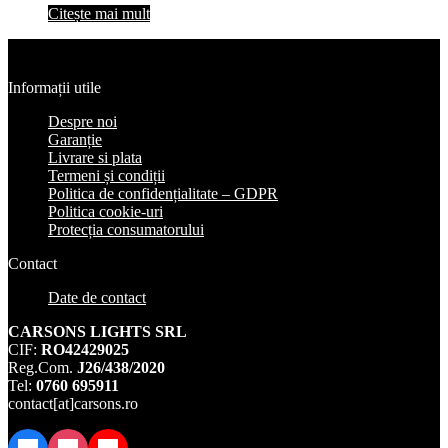
Citește mai mult
Informații utile
Despre noi
Garanție
Livrare si plata
Termeni și condiții
Politica de confidențialitate – GDPR
Politica cookie-uri
Protecția consumatorului
Contact
Date de contact
CARSONS LIGHTS SRL
CIF:
RO42429025
Reg.Com.
J26/438/2020
Tel:
0760 695911
contact[at]carsons.ro