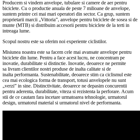
Producem si vindem anvelope, tubulare si camere de aer pentru
biciclete. Cu o productie anuala de peste 7 milioane de anvelope,
suntem printre cei mai mari operatori din sector. Ca grup, suntem
proprietarii marcii „Vittoria”, anvelope pentru biciclete de sosea si de
munte (MTB) si distribuim accesorii pentru biciclete de la terti in
intreaga lume.
Scopul nostru este sa oferim noi experiente ciclistilor.
Misiunea noastra este sa facem cele mai avansate anvelope pentru
biciclete din lume. Pentru a face acest lucru, ne concentram pe
inovatie, durabilitate si distinctie. Inovatie, deoarece ne permite
sa livram clientilor nostri produse de inalta calitate si de
inalta performanta. Sustenabilitate, deoarece stim ca ciclismul este
cea mai ecologica forma de transport, totusi anvelopele nu sunt
„verzi” in sine. Distinctivitate, deoarece ne depasim concurentii
pentru aderenta, durabilitate, viteza si rezistenta la perforare. Acum
stii de ce cautam fara incetare urmatoarea tehnologie, urmatorul
design, urmatorul material si urmatorul nivel de performanta.