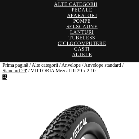
ALTE CATEGORII
PEDALE
APARATORI
POMPE
SEI-SCAUNE
LANTURI
TUBELESS
CICLOCOMPUTERE
CASTI
ALTELE
Prima pagină
/
Alte categorii
/
Anvelope
/
Anvelope standard
/
Standard 29'
/
VITTORIA Mezcal III 29 x 2.10
🔍