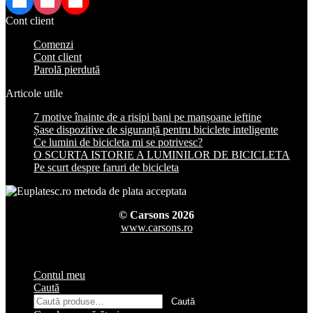
Facebook
Instagram
TikTok
Cont client
Comenzi
Cont client
Parolă pierdută
Articole utile
7 motive înainte de a risipi bani pe manșoane ieftine
Șase dispozitive de siguranță pentru biciclete inteligente
Ce lumini de bicicleta mi se potrivesc?
O SCURTA ISTORIE A LUMINILOR DE BICICLETA
Pe scurt despre faruri de bicicleta
© Carsons 2026
www.carsons.ro
Contul meu
Caută
Caută
Caută
după: