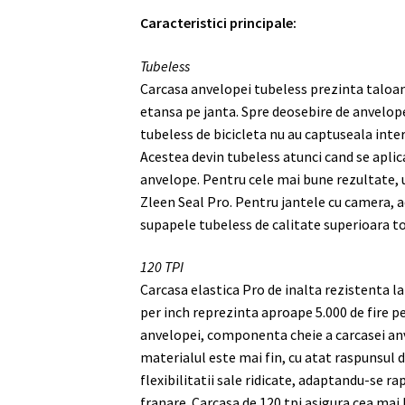
Caracteristici principale:
Tubeless
Carcasa anvelopei tubeless prezinta taloan
etansa pe janta. Spre deosebire de anvelop
tubeless de bicicleta nu au captuseala int
Acestea devin tubeless atunci cand se apli
anvelope. Pentru cele mai bune rezultate, 
Zleen Seal Pro. Pentru jantele cu camera, a
supapele tubeless de calitate superioara to
120 TPI
Carcasa elastica Pro de inalta rezistenta l
per inch reprezinta aproape 5.000 de fire pe
anvelopei, componenta cheie a carcasei anv
materialul este mai fin, cu atat raspunsul d
flexibilitatii sale ridicate, adaptandu-se rap
franare. Carcasa de 120 tpi asigura cea mai 