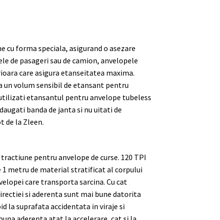
e cu forma speciala, asigurand o asezare
ele de pasageri sau de camion, anvelopele
erioara care asigura etanseitatea maxima.
ca un volum sensibil de etansant pentru
utilizati etansantul pentru anvelope tubeless
daugati banda de janta si nu uitati de
t de la Zleen.
a tractiune pentru anvelope de curse. 120 TPI
 1 metru de material stratificat al corpului
elopei care transporta sarcina. Cu cat
irectiei si aderenta sunt mai bune datorita
id la suprafata accidentata in viraje si
buna aderenta atat la accelerare, cat si la