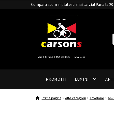
Cumpara acum si platesti mai tarziu! Pana la 
PROMOTII
LUMINI
ANT
Prima pagină
Alte categorii
Anvelope
Anv