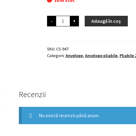
Cantitate
-
+
Adaugă în coș
Zleen
Lion
Pro,
Tubeless
27.5
x
SKU:
CS-947
2.45,
Categorii:
Anvelope
,
Anvelope pliabile
,
Pliabile 
TPI
120
Recenzii
Nu există recenzii până acum.