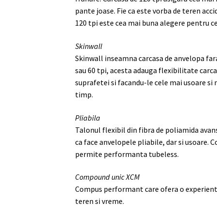
pante joase. Fie ca este vorba de teren acci
120 tpi este cea mai buna alegere pentru c
Skinwall
Skinwall inseamna carcasa de anvelopa fara 
sau 60 tpi, acesta adauga flexibilitate car
suprafetei si facandu-le cele mai usoare si
timp.
Pliabila
Talonul flexibil din fibra de poliamida ava
ca face anvelopele pliabile, dar si usoare.
permite performanta tubeless.
Compound unic XCM
Compus performant care ofera o experienta 
teren si vreme.