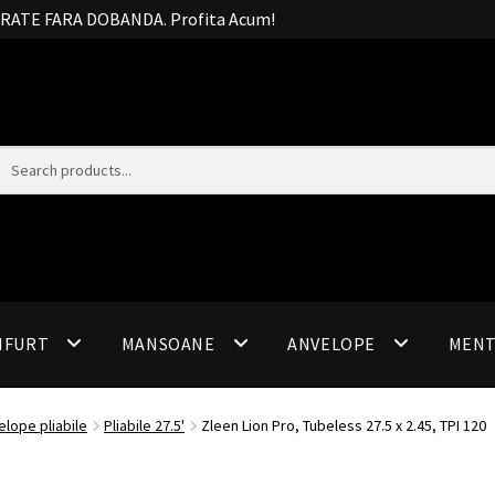
20 RATE FARA DOBANDA. Profita Acum!
IFURT
MANSOANE
ANVELOPE
MEN
elope pliabile
Pliabile 27.5'
Zleen Lion Pro, Tubeless 27.5 x 2.45, TPI 120