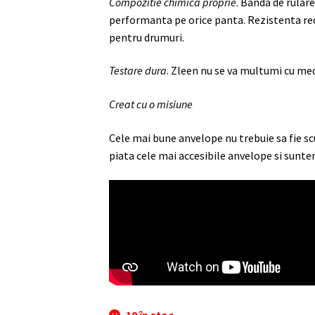
Compozitie chimica proprie
. Banda de rular
performanta pe orice panta. Rezistenta red
pentru drumuri.
Testare dura
. Zleen nu se va multumi cu med
Creat cu o misiune
Cele mai bune anvelope nu trebuie sa fie s
piata cele mai accesibile anvelope si sunte
10 în stoc