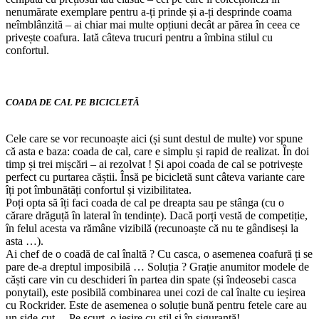
nenumărate exemplare pentru a-ți prinde și a-ți desprinde coama
neîmblânzită – ai chiar mai multe opțiuni decât ar părea în ceea ce
privește coafura. Iată câteva trucuri pentru a îmbina stilul cu
confortul.
COADA DE CAL PE BICICLETĂ
Cele care se vor recunoaște aici (și sunt destul de multe) vor spune
că asta e baza: coada de cal, care e simplu și rapid de realizat. În doi
timp și trei mișcări – ai rezolvat ! Și apoi coada de cal se potrivește
perfect cu purtarea căștii. Însă pe bicicletă sunt câteva variante care
îți pot îmbunătăți confortul și vizibilitatea.
Poți opta să îți faci coada de cal pe dreapta sau pe stânga (cu o
cărare drăguță în lateral în tendințe). Dacă porți vestă de competiție,
în felul acesta va rămâne vizibilă (recunoaște că nu te gândiseși la
asta …).
Ai chef de o coadă de cal înaltă ? Cu casca, o asemenea coafură ți se
pare de-a dreptul imposibilă … Soluția ? Grație anumitor modele de
căști care vin cu deschideri în partea din spate (și îndeosebi casca
ponytail), este posibilă combinarea unei cozi de cal înalte cu ieșirea
cu Rockrider. Este de asemenea o soluție bună pentru fetele care au
un side-cut… Pe scurt, o ieșire cu stil și în siguranță!