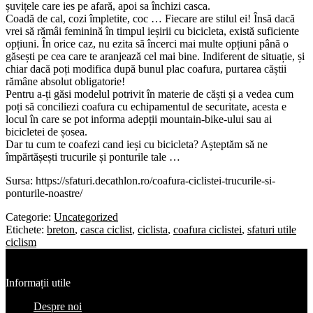
șuvițele care ies pe afară, apoi sa închizi casca.
Coadă de cal, cozi împletite, coc … Fiecare are stilul ei! Însă dacă
vrei să rămâi feminină în timpul ieșirii cu bicicleta, există suficiente
opțiuni. În orice caz, nu ezita să încerci mai multe opțiuni până o
găsești pe cea care te aranjează cel mai bine. Indiferent de situație, și
chiar dacă poți modifica după bunul plac coafura, purtarea căștii
rămâne absolut obligatorie!
Pentru a-ți găsi modelul potrivit în materie de căști și a vedea cum
poți să conciliezi coafura cu echipamentul de securitate, acesta e
locul în care se pot informa adepții mountain-bike-ului sau ai
bicicletei de șosea.
Dar tu cum te coafezi cand ieși cu bicicleta? Așteptăm să ne
împărtășești trucurile și ponturile tale …
Sursa: https://sfaturi.decathlon.ro/coafura-ciclistei-trucurile-si-
ponturile-noastre/
Categorie:
Uncategorized
Etichete:
breton
,
casca ciclist
,
ciclista
,
coafura ciclistei
,
sfaturi utile
ciclism
Informații utile
Despre noi