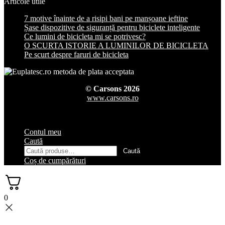
Articole utile
7 motive înainte de a risipi bani pe manșoane ieftine
Șase dispozitive de siguranță pentru biciclete inteligente
Ce lumini de bicicleta mi se potrivesc?
O SCURTA ISTORIE A LUMINILOR DE BICICLETA
Pe scurt despre faruri de bicicleta
© Carsons 2026
www.carsons.ro
Contul meu
Caută
Caută
Caută
după:
Coș de cumpărături
0