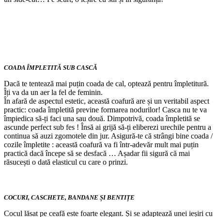
COADA ÎMPLETITĂ SUB CASCĂ
Dacă te tentează mai puțin coada de cal, optează pentru împletitură.
Îți va da un aer la fel de feminin.
În afară de aspectul estetic, această coafură are și un veritabil aspect
practic: coada împletită previne formarea nodurilor! Casca nu te va
împiedica să-ți faci una sau două. Dimpotrivă, coada împletită se
ascunde perfect sub fes ! Însă ai grijă să-ți eliberezi urechile pentru a
continua să auzi zgomotele din jur. Asigură-te că strângi bine coada /
cozile împletite : această coafură va fi într-adevăr mult mai puțin
practică dacă începe să se desfacă … Așadar fii sigură că mai
răsucești o dată elasticul cu care o prinzi.
COCURI, CASCHETE, BANDANE ȘI BENTIȚE
Cocul lăsat pe ceafă este foarte elegant. Și se adaptează unei ieșiri cu