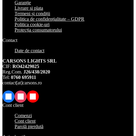
Garanție
Livrare si plata
Termeni și condiții
Politica de confidențialitate – GDPR
Politica cookie-uri
Protecția consumatorului
Contact
Date de contact
CARSONS LIGHTS SRL
CIF:
RO42429025
Reg.Com.
J26/438/2020
Tel:
0760 695911
contact[at]carsons.ro
Facebook
Instagram
TikTok
Cont client
Comenzi
Cont client
Parolă pierdută