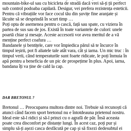
mountain-bike-ul sau cu bicicleta de stradă dacă vrei să-ți ții perfect
sub control podoaba capilară. Desigur, vei prefera rezistența esteticii.
Pentru că vibrațiile vor face cocul tău din șuvițe fine aranjate și
lăcuite să se desprindă în scurt timp …
Poți opta de asemenea pentru o cască, față sau spate, cu viziera în
partea de sus sau de jos. Există în toate variantele de culori: unele
poartă chiar și mesaje. Aceste accesorii vor avea meritul de a vă
menține perfect coafura …
Bandanele și bentițele, care vor împiedica părul să te încurce în
timpul ieșirii, pot fi aliatele tale atât vara, cât și iarna. Un mic truc : în
timpul verii, cănd temperaturile sunt foarte ridicate, le poți înmuia în
apă pentru a beneficia de un pic de prospețime în plus. Apoi, iarna,
bandana îți va ține de cald la cap.
DAR BRETONUL ?
Bretonul … Preocuparea multora dintre noi. Trebuie să recunoști că
atunci când facem sport bretonul nu e întotdeauna prietenul nostru.
Ideal este să-l ridici și să-l prinzi cu o agrafă de păr. Însă aceasta
poate crea disconfort pe distanțe lungi. În acest caz, poți pur și
simplu să-ți așezi casca desfăcută pe cap și să fixezi dedesubtul ei