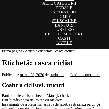
ALTE CATEGORII
PEDALE
APARATORI
POMPE
SEI-SCAUNE
LANTURI
TUBELESS
CICLOCOMPUTERE
CASTI
ALTELE
Prima pagină
/
Articole etichetate „casca ciclist”
Etichetă:
casca ciclist
Publicat pe
martie 28, 2020
de
sraduadm
—
Lasă un comentariu
Coafura ciclistei: trucuri
Pantaloni de ciclism, check ! Mănuși, check !
Ești în sfârșit gata de ieșirea cu bicicleta !
Însă înainte de a pleca mai ai ceva de făcut: să îți prinzi părul. Și
echipată cu prețiosul tău elastic – cel pe care îl colecționezi în