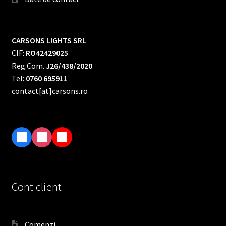
CARSONS LIGHTS SRL
CIF:
RO42429025
Reg.Com.
J26/438/2020
Tel:
0760 695911
contact[at]carsons.ro
F
I
T
a
n
i
c
s
k
e
t
T
Cont client
b
a
o
o
g
k
o
r
Comenzi