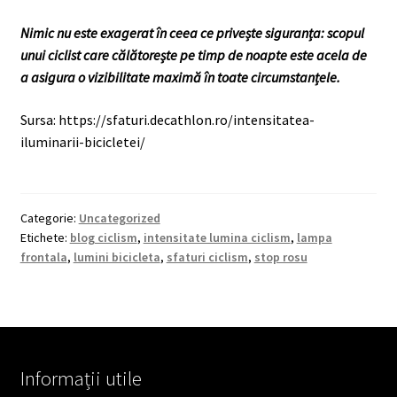
Nimic nu este exagerat în ceea ce privește siguranța: scopul
unui ciclist care călătorește pe timp de noapte este acela de
a asigura o vizibilitate maximă în toate circumstanțele.
Sursa: https://sfaturi.decathlon.ro/intensitatea-
iluminarii-bicicletei/
Categorie:
Uncategorized
Etichete:
blog ciclism
,
intensitate lumina ciclism
,
lampa
frontala
,
lumini bicicleta
,
sfaturi ciclism
,
stop rosu
Informații utile