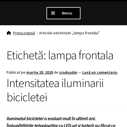
Meniu
PROMOTII
Prima pagină
Articole etichetate „lampa frontala”
Extinde
LUMINI
Etichetă:
lampa frontala
meniul
copil
Extinde
ANTIFURT
meniul
Publicat pe
martie 28, 2020
de
sraduadm
—
Lasă un comentariu
copil
Extinde
MANSOANE
Intensitatea iluminarii
meniul
copil
Extinde
bicicletei
ANVELOPE
meniul
copil
MENTENANTA
Iluminatul bicicletei a evoluat mult în ultimii ani.
Extinde
ALTE CATEGORII
Îmbunătățirile tehnologiilor cu LED-uri și baterii au făcut ca