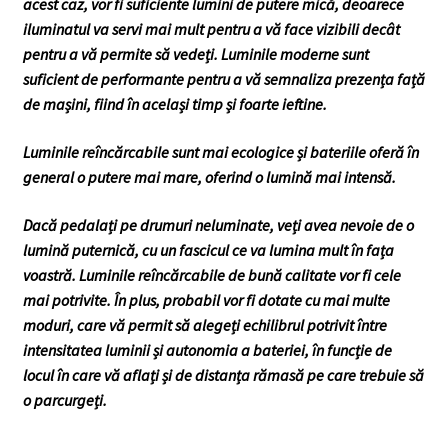
acest caz, vor fi suficiente lumini de putere mică, deoarece
iluminatul va servi mai mult pentru a vă face vizibili decât
pentru a vă permite să vedeți. Luminile moderne sunt
suficient de performante pentru a vă semnaliza prezența față
de mașini, fiind în același timp și foarte ieftine.
Luminile reîncărcabile sunt mai ecologice și bateriile oferă în
general o putere mai mare, oferind o lumină mai intensă.
Dacă pedalați pe drumuri neluminate, veți avea nevoie de o
lumină puternică, cu un fascicul ce va lumina mult în fața
voastră. Luminile reîncărcabile de bună calitate vor fi cele
mai potrivite. În plus, probabil vor fi dotate cu mai multe
moduri, care vă permit să alegeți echilibrul potrivit între
intensitatea luminii și autonomia a bateriei, în funcție de
locul în care vă aflați și de distanța rămasă pe care trebuie să
o parcurgeți.