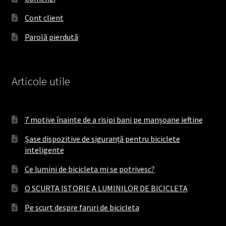
k
a
Cont client
m
Parolă pierdută
Articole utile
7 motive înainte de a risipi bani pe manșoane ieftine
Șase dispozitive de siguranță pentru biciclete
inteligente
Ce lumini de bicicleta mi se potrivesc?
O SCURTA ISTORIE A LUMINILOR DE BICICLETA
Pe scurt despre faruri de bicicleta