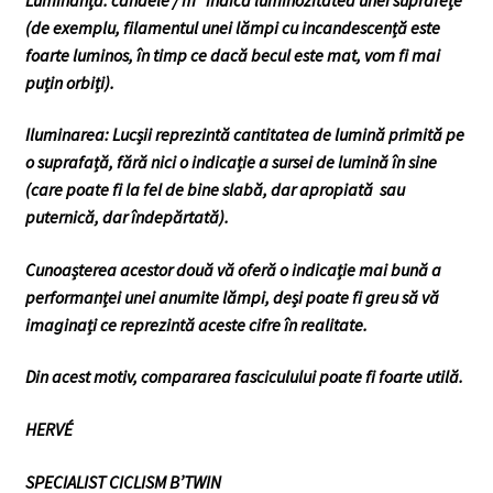
(de exemplu, filamentul unei lămpi cu incandescență este
foarte luminos, în timp ce dacă becul este mat, vom fi mai
puțin orbiți).
Iluminarea: Lucșii reprezintă cantitatea de lumină primită pe
o suprafață, fără nici o indicație a sursei de lumină în sine
(care poate fi la fel de bine slabă, dar apropiată sau
puternică, dar îndepărtată).
Cunoașterea acestor două vă oferă o indicație mai bună a
performanței unei anumite lămpi, deși poate fi greu să vă
imaginați ce reprezintă aceste cifre în realitate.
Din acest motiv, compararea fasciculului poate fi foarte utilă.
HERVÉ
SPECIALIST CICLISM B’TWIN