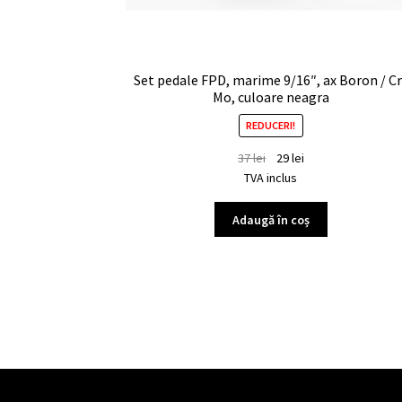
Set pedale FPD, marime 9/16″, ax Boron / Cr
Mo, culoare neagra
REDUCERI!
37
lei
29
lei
TVA inclus
Adaugă în coș