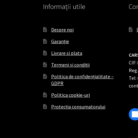
Informații utile
Con
Despre noi
Garanție
Livrare si plata
CAR
CIF:
Termeni și condiții
Reg
Politica de confidențialitate –
Tel:
GDPR
cont
Politica cookie-uri
Protecția consumatorului
F
a
c