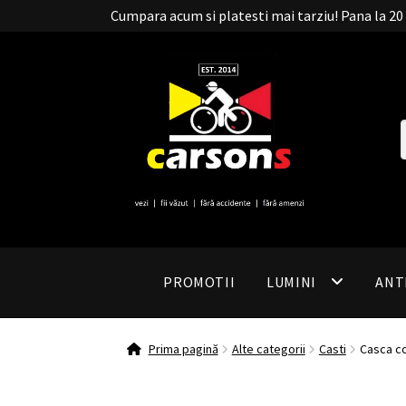
Cumpara acum si platesti mai tarziu! Pana la 
PROMOTII
LUMINI
ANT
Prima pagină
Alte categorii
Casti
Casca co