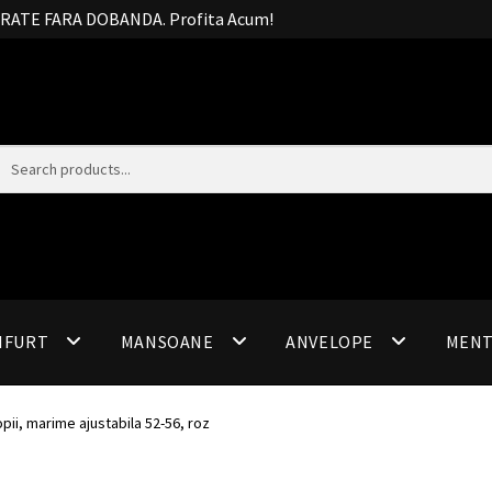
20 RATE FARA DOBANDA. Profita Acum!
IFURT
MANSOANE
ANVELOPE
MEN
pii, marime ajustabila 52-56, roz