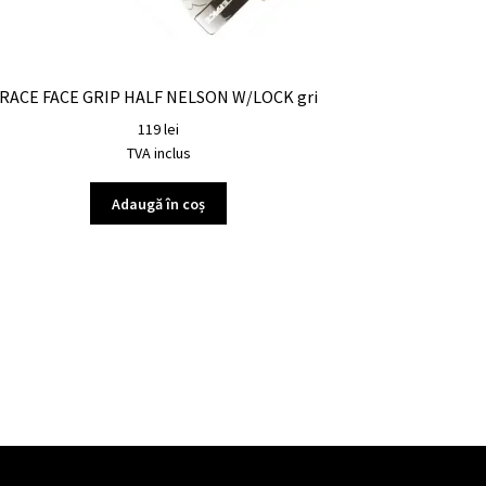
RACE FACE GRIP HALF NELSON W/LOCK gri
119
lei
TVA inclus
Adaugă în coș