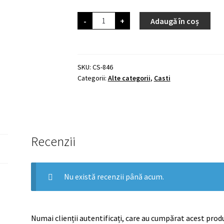
Cantitate
-
+
Adaugă în coș
Casca
copii,
marime
ajustabila
52-
56,
SKU:
CS-846
roz
Categorii:
Alte categorii
,
Casti
Recenzii
Nu există recenzii până acum.
Numai clienții autentificați, care au cumpărat acest produ