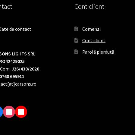
tact
Cont client
Date de contact
Comenzi
Cont client
Parolă pierdută
SONS LIGHTS SRL
RO42429025
.Com.
J26/438/2020
0760 695911
act[at]carsons.ro
I
T
n
i
s
k