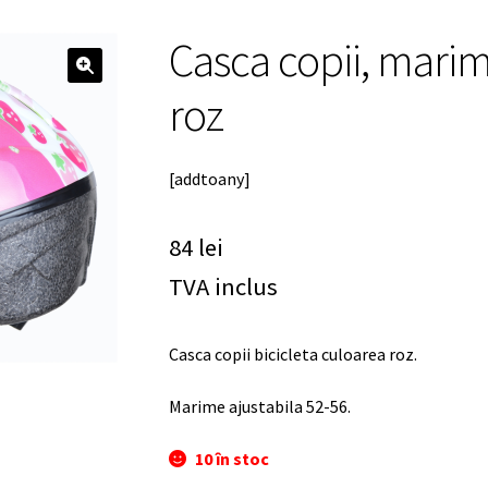
Casca copii, marim
🔍
roz
[addtoany]
84
lei
TVA inclus
Casca copii bicicleta culoarea roz.
Marime ajustabila 52-56.
10 în stoc