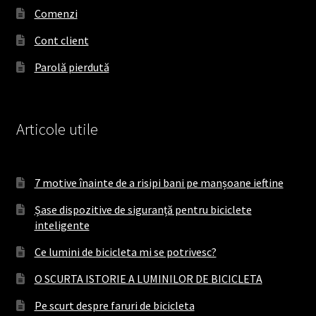
o
r
Comenzi
k
a
Cont client
m
Parolă pierdută
Articole utile
7 motive înainte de a risipi bani pe manșoane ieftine
Șase dispozitive de siguranță pentru biciclete
inteligente
Ce lumini de bicicleta mi se potrivesc?
O SCURTA ISTORIE A LUMINILOR DE BICICLETA
Pe scurt despre faruri de bicicleta