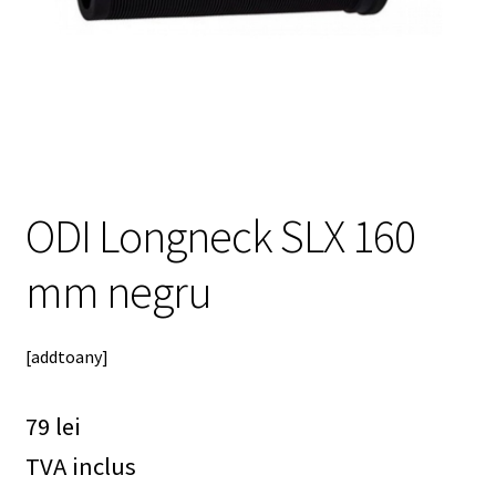
meniul
copil
ODI Longneck SLX 160
mm negru
[addtoany]
79
lei
TVA inclus