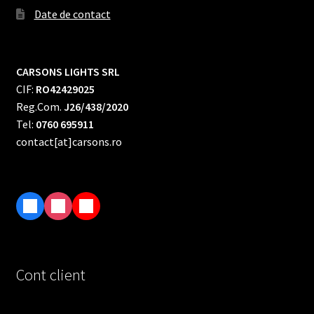
Date de contact
CARSONS LIGHTS SRL
CIF:
RO42429025
Reg.Com.
J26/438/2020
Tel:
0760 695911
contact[at]carsons.ro
F
I
T
a
n
i
c
s
k
e
t
T
Cont client
b
a
o
o
g
k