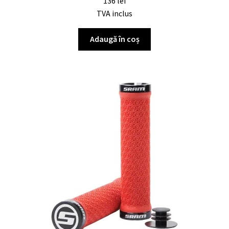
136
lei
TVA inclus
Adaugă în coș