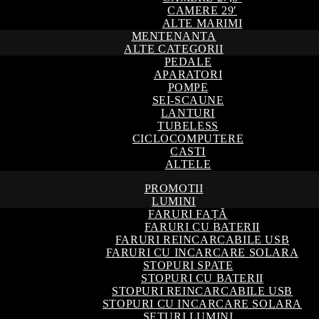
CAMERE 29′
ALTE MARIMI
MENTENANTA
ALTE CATEGORII
PEDALE
APARATORI
POMPE
SEI-SCAUNE
LANTURI
TUBELESS
CICLOCOMPUTERE
CASTI
ALTELE
PROMOTII
LUMINI
FARURI FAȚĂ
FARURI CU BATERII
FARURI REINCARCABILE USB
FARURI CU INCARCARE SOLARA
STOPURI SPATE
STOPURI CU BATERII
STOPURI REINCARCABILE USB
STOPURI CU INCARCARE SOLARA
SETURI LUMINI