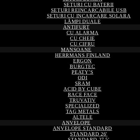
SETURI CU BATERII
SETURI REINCARCABILE USB
SETURI CU INCARCARE SOLARA
LĂMPI DUALE
ANTIFURT
CU ALARMA
CU CHEIE
CU CIFRU
MANSOANE
HERRMANS FINLAND
ERGON
BURGTEC
PEATY’S
ODI
SRAM
ACID BY CUBE
RACE FACE
TRUVATIV
SPECIALIZED
TAG METALS
ALTELE
ANVELOPE
ANVELOPE STANDARD
STANDARD 26′
STANDARD 27,5′