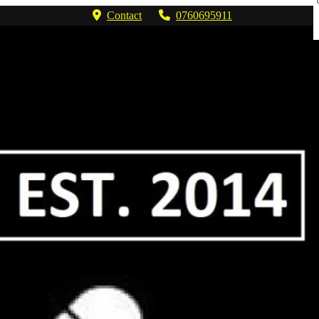
Contact
0760695911