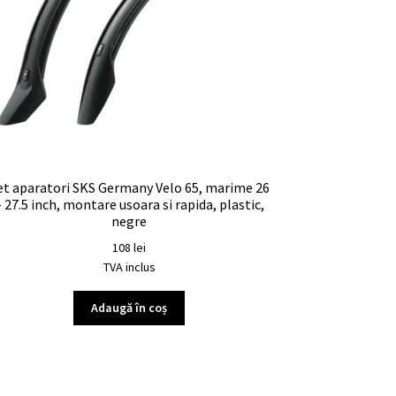
et aparatori SKS Germany Velo 65, marime 26
– 27.5 inch, montare usoara si rapida, plastic,
negre
108
lei
TVA inclus
Adaugă în coș