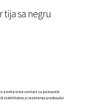
 tija sa negru
u a evita orice contact cu picioarele
ră stabilitatea și rezistența produsului