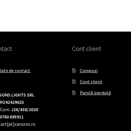
tact
Cont client
Date de contact
Comenzi
Cont client
Parolă pierdută
SONS LIGHTS SRL
RO42429025
.Com.
J26/438/2020
0760 695911
act[at]carsons.ro