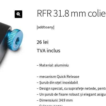
RFR 31.8 mm colier
🔍
[addtoany]
26
lei
TVA inclus
– Material: aluminiu
– mecanism Quick Release
– Șurub din oțel inoxidabil
– Design special, cu suprafețe netede, pentr
– Un șurub de fixare robust și elegant asigu
– Dimensiuni: 34.9 mm