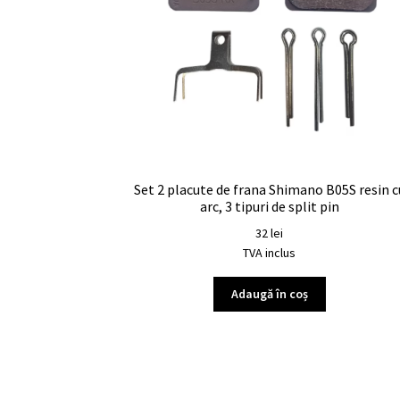
Set 2 placute de frana Shimano B05S resin c
arc, 3 tipuri de split pin
32
lei
TVA inclus
Adaugă în coș