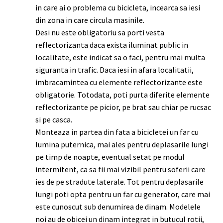
in care ai o problema cu bicicleta, incearca sa iesi
din zona in care circula masinile.
Desi nu este obligatoriu sa porti vesta
reflectorizanta daca exista iluminat public in
localitate, este indicat sa o faci, pentru mai multa
siguranta in trafic. Daca iesi in afara localitatii,
imbracamintea cu elemente reflectorizante este
obligatorie. Totodata, poti purta diferite elemente
reflectorizante pe picior, pe brat sau chiar pe rucsac
si pe casca.
Monteaza in partea din fata a bicicletei un far cu
lumina puternica, mai ales pentru deplasarile lungi
pe timp de noapte, eventual setat pe modul
intermitent, ca sa fii mai vizibil pentru soferii care
ies de pe stradute laterale. Tot pentru deplasarile
lungi poti opta pentru un far cu generator, care mai
este cunoscut sub denumirea de dinam. Modelele
noi au de obicei un dinam integrat in butucul rotii,