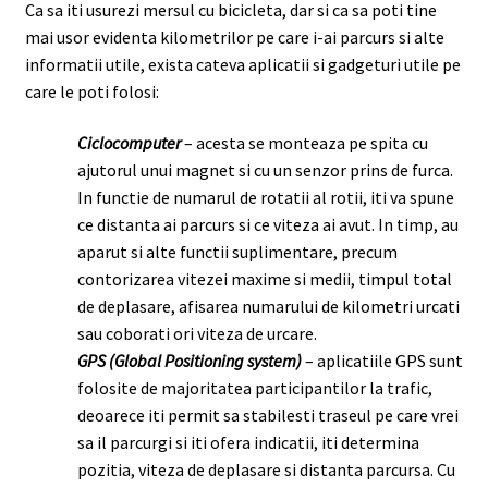
Ca sa iti usurezi mersul cu bicicleta, dar si ca sa poti tine
mai usor evidenta kilometrilor pe care i-ai parcurs si alte
informatii utile, exista cateva aplicatii si gadgeturi utile pe
care le poti folosi:
Ciclocomputer
– acesta se monteaza pe spita cu
ajutorul unui magnet si cu un senzor prins de furca.
In functie de numarul de rotatii al rotii, iti va spune
ce distanta ai parcurs si ce viteza ai avut. In timp, au
aparut si alte functii suplimentare, precum
contorizarea vitezei maxime si medii, timpul total
de deplasare, afisarea numarului de kilometri urcati
sau coborati ori viteza de urcare.
GPS (Global Positioning system)
– aplicatiile GPS sunt
folosite de majoritatea participantilor la trafic,
deoarece iti permit sa stabilesti traseul pe care vrei
sa il parcurgi si iti ofera indicatii, iti determina
pozitia, viteza de deplasare si distanta parcursa. Cu