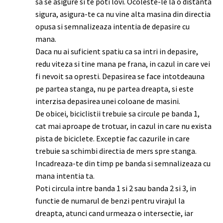
sa se asigure si te poti lovi. Ocoleste-le la o distanta
sigura, asigura-te ca nu vine alta masina din directia
opusa si semnalizeaza intentia de depasire cu
mana.
Daca nu ai suficient spatiu ca sa intri in depasire,
redu viteza si tine mana pe frana, in cazul in care vei
fi nevoit sa opresti. Depasirea se face intotdeauna
pe partea stanga, nu pe partea dreapta, si este
interzisa depasirea unei coloane de masini.
De obicei, biciclistii trebuie sa circule pe banda 1,
cat mai aproape de trotuar, in cazul in care nu exista
pista de biciclete. Exceptie fac cazurile in care
trebuie sa schimbi directia de mers spre stanga.
Incadreaza-te din timp pe banda si semnalizeaza cu
mana intentia ta.
Poti circula intre banda 1 si 2 sau banda 2 si 3, in
functie de numarul de benzi pentru virajul la
dreapta, atunci cand urmeaza o intersectie, iar