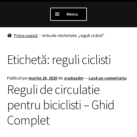
Meniu
PROMOTII
Prima pagină
Articole etichetate „reguli ciclisti”
Extinde
LUMINI
Etichetă:
reguli ciclisti
meniul
copil
Extinde
ANTIFURT
meniul
Publicat pe
martie 28, 2020
de
sraduadm
—
Lasă un comentariu
copil
Extinde
MANSOANE
Reguli de circulatie
meniul
copil
Extinde
pentru biciclisti – Ghid
ANVELOPE
meniul
copil
Complet
MENTENANTA
Extinde
ALTE CATEGORII