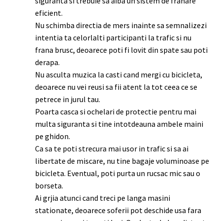
siguranta si trebuie sa aiba un sistem de franare
eficient.
Nu schimba directia de mers inainte sa semnalizezi
intentia ta celorlalti participanti la trafic si nu
frana brusc, deoarece poti fi lovit din spate sau poti
derapa.
Nu asculta muzica la casti cand mergi cu bicicleta,
deoarece nu vei reusi sa fii atent la tot ceea ce se
petrece in jurul tau.
Poarta casca si ochelari de protectie pentru mai
multa siguranta si tine intotdeauna ambele maini
pe ghidon.
Ca sa te poti strecura mai usor in trafic si sa ai
libertate de miscare, nu tine bagaje voluminoase pe
bicicleta. Eventual, poti purta un rucsac mic sau o
borseta.
Ai grjia atunci cand treci pe langa masini
stationate, deoarece soferii pot deschide usa fara