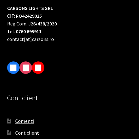
CARSONS LIGHTS SRL
CIF:
RO42429025
Reg.Com.
J26/438/2020
Tel:
0760 695911
contact[at]carsons.ro
F
I
T
a
n
i
c
s
k
e
t
T
Cont client
b
a
o
o
g
k
o
r
Comenzi
k
a
Cont client
m