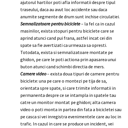
ajutorul hartilor poti afla informatii despre tipul
traseului, daca au avut loc accidente sau daca
anumite segmente de drum sunt inchise circulatiei.
Semnalizatoare pentru biciclete
– la fel ca in cazul
masinilor, exista stopuri pentru biciclete care se
aprind atunci cand pui frana, astfel incat cei din
spate sa fie avertizati ca urmeaza sa opresti.
Totodata, exista si semnalizatoare montate pe
ghidon, pe care le poti actiona prin apasarea unui
buton atunci cand schimbi directia de mers.
Camere video
– exista doua tipuri de camere pentru
biciclete: una pe care o montezi pe tija de sa,
orientata spre spate, si care trimite informatii in
permanenta despre ce se intampla in spatele tau
catre un monitor montat pe ghidon; alta camera
video o poti monta in partea din fata a bicicletei sau
pe casca si vei inregistra evenimentele care au loc in
trafic. In cazul in care se produce un incident, vei