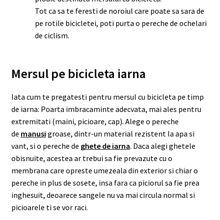
Tot ca sa te feresti de noroiul care poate sa sara de
pe rotile bicicletei, poti purta o pereche de ochelari
de ciclism.
Mersul pe bicicleta iarna
Iata cum te pregatesti pentru mersul cu bicicleta pe timp
de iarna: Poarta imbracaminte adecvata, mai ales pentru
extremitati (maini, picioare, cap). Alege o pereche
de
manusi
groase, dintr-un material rezistent la apa si
vant, si o pereche de
ghete de iarna
. Daca alegi ghetele
obisnuite, acestea ar trebui sa fie prevazute cu o
membrana care opreste umezeala din exterior si chiar o
pereche in plus de sosete, insa fara ca piciorul sa fie prea
inghesuit, deoarece sangele nu va mai circula normal si
picioarele ti se vor raci.