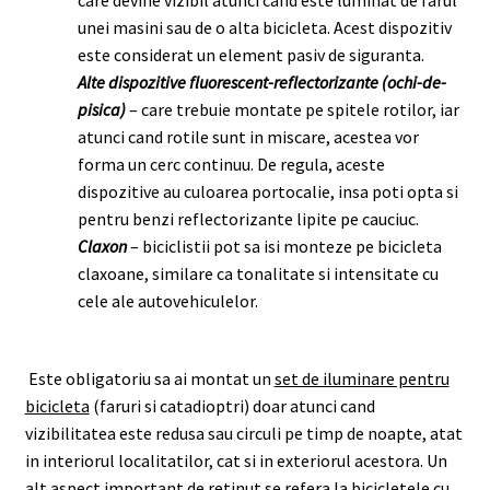
care devine vizibil atunci cand este luminat de farul
unei masini sau de o alta bicicleta. Acest dispozitiv
este considerat un element pasiv de siguranta.
Alte dispozitive fluorescent-reflectorizante (ochi-de-
pisica)
– care trebuie montate pe spitele rotilor, iar
atunci cand rotile sunt in miscare, acestea vor
forma un cerc continuu. De regula, aceste
dispozitive au culoarea portocalie, insa poti opta si
pentru benzi reflectorizante lipite pe cauciuc.
Claxon
– biciclistii pot sa isi monteze pe bicicleta
claxoane, similare ca tonalitate si intensitate cu
cele ale autovehiculelor.
Este obligatoriu sa ai montat un
set de iluminare pentru
bicicleta
(faruri si catadioptri) doar atunci cand
vizibilitatea este redusa sau circuli pe timp de noapte, atat
in interiorul localitatilor, cat si in exteriorul acestora. Un
alt aspect important de retinut se refera la bicicletele cu