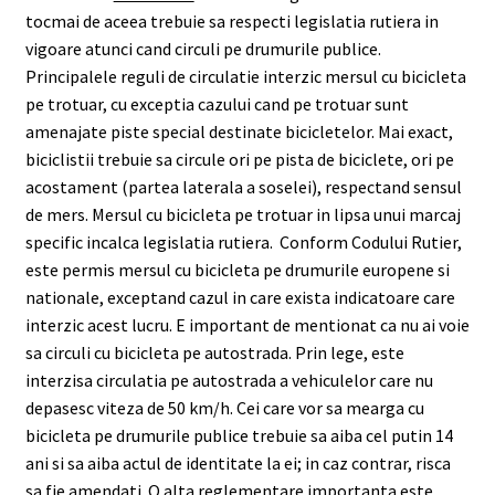
tocmai de aceea trebuie sa respecti legislatia rutiera in
vigoare atunci cand circuli pe drumurile publice.
Principalele reguli de circulatie interzic mersul cu bicicleta
pe trotuar, cu exceptia cazului cand pe trotuar sunt
amenajate piste special destinate bicicletelor. Mai exact,
biciclistii trebuie sa circule ori pe pista de biciclete, ori pe
acostament (partea laterala a soselei), respectand sensul
de mers. Mersul cu bicicleta pe trotuar in lipsa unui marcaj
specific incalca legislatia rutiera. Conform Codului Rutier,
este permis mersul cu bicicleta pe drumurile europene si
nationale, exceptand cazul in care exista indicatoare care
interzic acest lucru. E important de mentionat ca nu ai voie
sa circuli cu bicicleta pe autostrada. Prin lege, este
interzisa circulatia pe autostrada a vehiculelor care nu
depasesc viteza de 50 km/h. Cei care vor sa mearga cu
bicicleta pe drumurile publice trebuie sa aiba cel putin 14
ani si sa aiba actul de identitate la ei; in caz contrar, risca
sa fie amendati. O alta reglementare importanta este