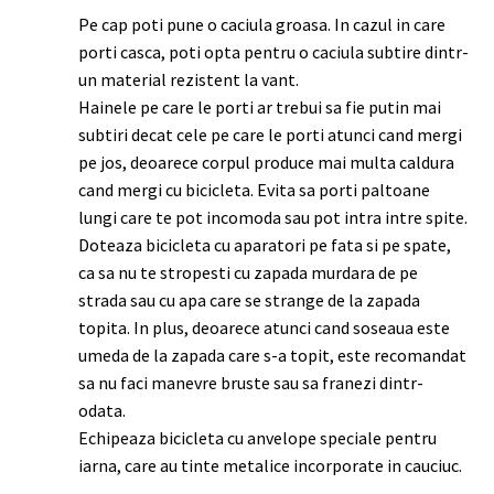
Pe cap poti pune o caciula groasa. In cazul in care
porti casca, poti opta pentru o caciula subtire dintr-
un material rezistent la vant.
Hainele pe care le porti ar trebui sa fie putin mai
subtiri decat cele pe care le porti atunci cand mergi
pe jos, deoarece corpul produce mai multa caldura
cand mergi cu bicicleta. Evita sa porti paltoane
lungi care te pot incomoda sau pot intra intre spite.
Doteaza bicicleta cu aparatori pe fata si pe spate,
ca sa nu te stropesti cu zapada murdara de pe
strada sau cu apa care se strange de la zapada
topita. In plus, deoarece atunci cand soseaua este
umeda de la zapada care s-a topit, este recomandat
sa nu faci manevre bruste sau sa franezi dintr-
odata.
Echipeaza bicicleta cu anvelope speciale pentru
iarna, care au tinte metalice incorporate in cauciuc.