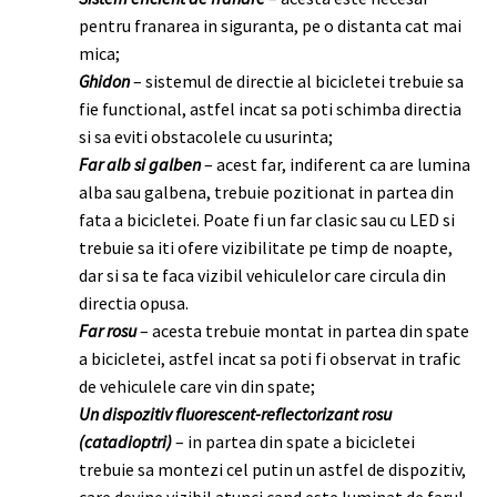
pentru franarea in siguranta, pe o distanta cat mai
mica;
Ghidon
– sistemul de directie al bicicletei trebuie sa
fie functional, astfel incat sa poti schimba directia
si sa eviti obstacolele cu usurinta;
Far alb si galben
– acest far, indiferent ca are lumina
alba sau galbena, trebuie pozitionat in partea din
fata a bicicletei. Poate fi un far clasic sau cu LED si
trebuie sa iti ofere vizibilitate pe timp de noapte,
dar si sa te faca vizibil vehiculelor care circula din
directia opusa.
Far rosu
– acesta trebuie montat in partea din spate
a bicicletei, astfel incat sa poti fi observat in trafic
de vehiculele care vin din spate;
Un dispozitiv fluorescent-reflectorizant rosu
(catadioptri)
– in partea din spate a bicicletei
trebuie sa montezi cel putin un astfel de dispozitiv,